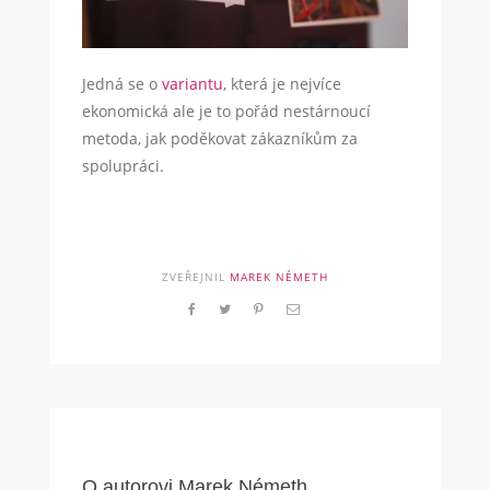
Jedná se o
variantu
, která je nejvíce
ekonomická ale je to pořád nestárnoucí
metoda, jak poděkovat zákazníkům za
spolupráci.
ZVEŘEJNIL
MAREK NÉMETH
O autorovi
Marek Németh