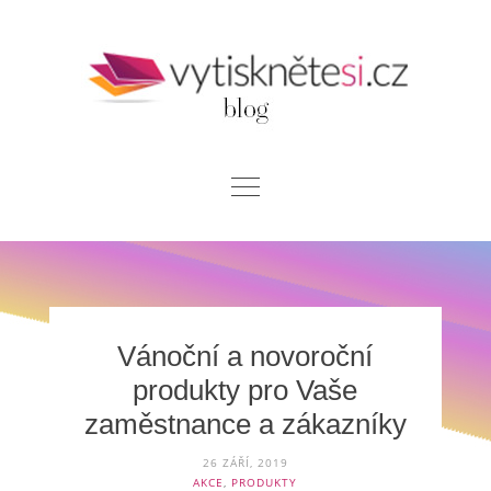
Skip
to
content
Blog
Chci si vytisknout
Kontakt
Vánoční a novoroční
produkty pro Vaše
zaměstnance a zákazníky
26 ZÁŘÍ, 2019
AKCE
,
PRODUKTY