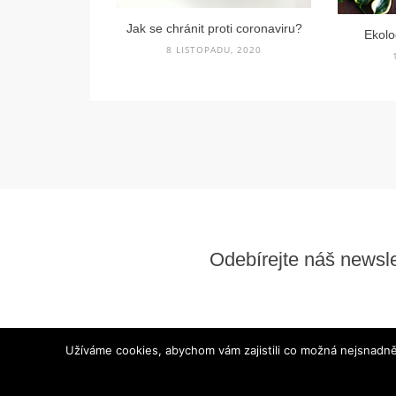
Jak se chránit proti coronaviru?
Ekolo
8 LISTOPADU, 2020
Odebírejte náš newsle
© 2026 www.vytisknetesi.cz/blog. Všechna práva vyhrazen
Užíváme cookies, abychom vám zajistili co možná nejsnadně