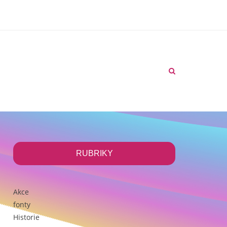
Blog
RUBRIKY
Chci si vytisknout
Kontakt
Akce
fonty
Historie