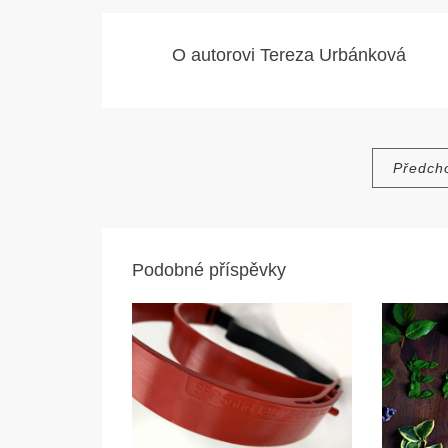
O autorovi
Tereza Urbánková
Navigace
Předch
pro
příspěvek
Podobné příspěvky