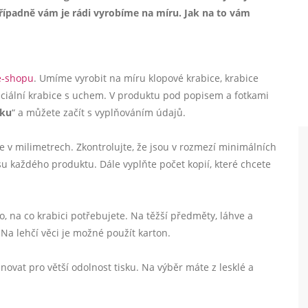
řípadně vám je rádi vyrobíme na míru. Jak na to vám
e-shopu
. Umíme vyrobit na míru klopové krabice, krabice
iální krabice s uchem. V produktu pod popisem a fotkami
sku
“ a můžete začít s vyplňováním údajů.
ce v milimetrech. Zkontrolujte, že jsou v rozmezí minimálních
 každého produktu. Dále vyplňte počet kopií, které chcete
ho, na co krabici potřebujete. Na těžší předměty, láhve a
Na lehčí věci je možné použít karton.
novat pro větší odolnost tisku. Na výběr máte z lesklé a