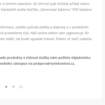
e si termín expedice. Ve shrnutí pak můžete přidat název
. Následně zvolte tlačítko „Generovat šablonu“ PDF šablonu
informace, zadáte způsob platby a dopravy a v posledním
eré provedeme tisk. Náš online editor vám vygeneruje 3D
ste viděli, jak bude vypadat hotová. Potom už stačí zakázku
 naše produkty a tiskové služby nám pošlete objednávku
hodního zástupce na podpora@vytisknetesi.cz
.