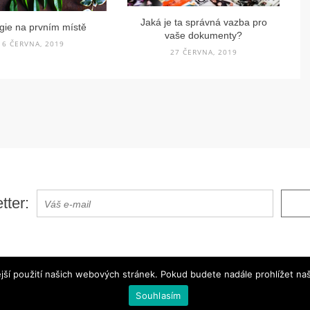
Jaká je ta správná vazba pro
gie na prvním místě
vaše dokumenty?
16 ČERVNA, 2019
27 ČERVNA, 2019
tter:
a. Created with
by Sculpture Qode
jší použití našich webových stránek. Pokud budete nadále prohlížet naš
Souhlasím