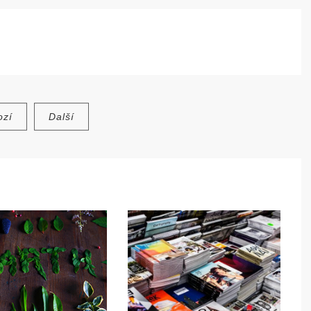
ozí
Další