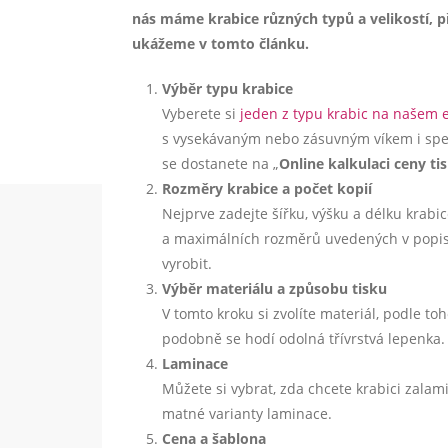
nás máme krabice různých typů a velikostí, p
ukážeme v tomto článku.
Výběr typu krabice
Vyberete si
jeden z typu krabic na našem 
s vysekávaným nebo zásuvným víkem i spec
se dostanete na „
Online kalkulaci ceny ti
Rozměry krabice a počet kopií
Nejprve zadejte šířku, výšku a délku krabi
a maximálních rozměrů uvedených v popisu
vyrobit.
Výběr materiálu a způsobu tisku
V tomto kroku si zvolíte materiál, podle to
podobně se hodí odolná třívrstvá lepenka. 
Laminace
Můžete si vybrat, zda chcete krabici zalami
matné varianty laminace.
Cena a šablona