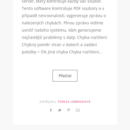
server, který kontroluje každý váš soubor.
Tento software Kontroluje PDF soubory a v
případě nesrovnalostí, vygeneruje zprávu o
nalezených chybách. Plnou zprávu vidíme
uvnitř našeho systému, Vám generujeme
nejčastější problémy s daty: Chyba rozlišení
Chybný poměr stran v datech a zadání
položky > 5% Jiná chyba Chyba rozlišení...
Přečíst
ZVEŘEJNIL
TEREZA URBÁNKOVÁ