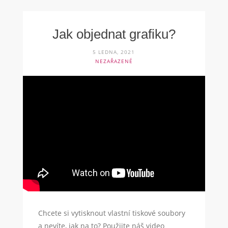
Jak objednat grafiku?
5 LEDNA, 2021
NEZAŘAZENÉ
Chcete si vytisknout vlastní tiskové soubory
a nevíte, jak na to? Použijte náš video