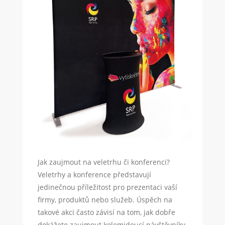
Jak zaujmout na veletrhu či konferenci?
Veletrhy a konference představují
jedinečnou příležitost pro prezentaci vaší
firmy, produktů nebo služeb. Úspěch na
takové akci často závisí na tom, jak dobře
dokážete zaujmout kolemjdoucí návštěvníky,