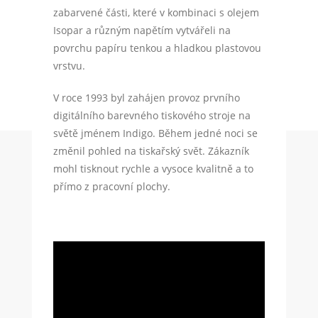
zabarvené části, které v kombinaci s olejem
Isopar a různým napětím vytvářeli na
povrchu papíru tenkou a hladkou plastovou
vrstvu.
V roce 1993 byl zahájen provoz prvního
digitálního barevného tiskového stroje na
světě jménem Indigo. Během jedné noci se
změnil pohled na tiskařský svět. Zákazník
mohl tisknout rychle a vysoce kvalitně a to
přímo z pracovní plochy.