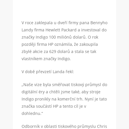
V roce zaklepala u dveří firmy pana Bennyho
Landy firma Hewlett Packard a investoval do
značky Indigo 100 miliónů dolarů. O rok
později firma HP oznámila, že zakoupila
zbylé akcie za 629 dolarů a stala se tak
vlastníkem značky Indigo.
V době převzetí Landa řekl:
„Naše vize byla směřovat tiskový průmysl do
digitální éry a chtěli jsme také, aby stroje
Indigo pronikly na komerční trh. Nyní je tato
značka součástí HP a tento cíl je v
dohlednu.“
Odborník v oblasti tiskového průmyslu Chris