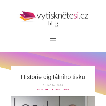
Skip
to
content
Blog
Chci si vytisknout
Kontakt
Historie digitálního tisku
5 ÚNORA, 2018
HISTORIE
,
TECHNOLOGIE