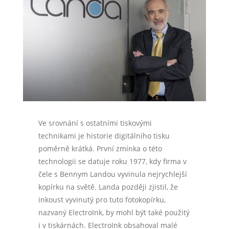
Ve srovnání s ostatními tiskovými
technikami je historie digitálního tisku
poměrně krátká. První zmínka o této
technologii se datuje roku 1977, kdy firma v
čele s Bennym Landou vyvinula nejrychlejší
kopírku na světě. Landa později zjistil, že
inkoust vyvinutý pro tuto fotokopírku,
nazvaný ElectroInk, by mohl být také použitý
i v tiskárnách. ElectroInk obsahoval malé