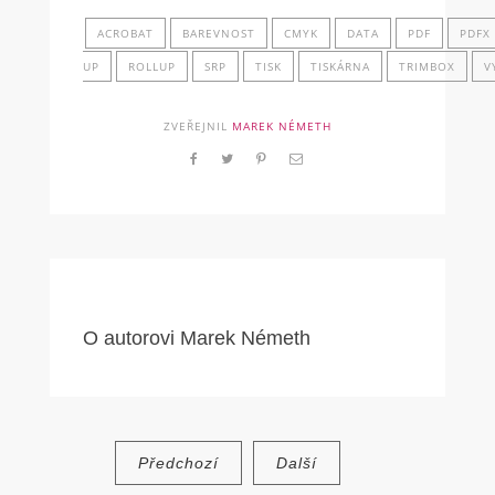
ACROBAT
BAREVNOST
CMYK
DATA
PDF
PDFX
UP
ROLLUP
SRP
TISK
TISKÁRNA
TRIMBOX
V
ZVEŘEJNIL
MAREK NÉMETH
O autorovi
Marek Németh
Navigace
Předchozí
Další
pro