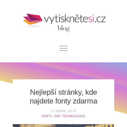
Skip
to
content
Blog
Chci si vytisknout
Kontakt
Nejlepší stránky, kde
najdete fonty zdarma
12 SRPNA, 2018
FONTY
,
PDF
,
TECHNOLOGIE