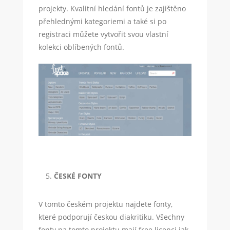
projekty. Kvalitní hledání fontů je zajištěno
přehlednými kategoriemi a také si po
registraci můžete vytvořit svou vlastní
kolekci oblíbených fontů.
ČESKÉ FONTY
V tomto českém projektu najdete fonty,
které podporují českou diakritiku. Všechny
fonty na tomto projektu mají free licenci jak