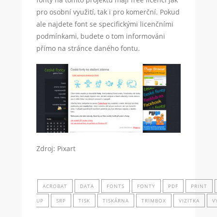
pro osobní využití, tak i pro komerční. Pokud
ale najdete font se specifickými licenčními
podmínkami, budete o tom informováni
přímo na stránce daného fontu.
Zdroj: Pixart
ACROBAT
DATA
FONTS
FONTY
PDF
PRINT
UP
SRP
TISK
TISKÁRNA
TRIMBOX
VIZITKA
V