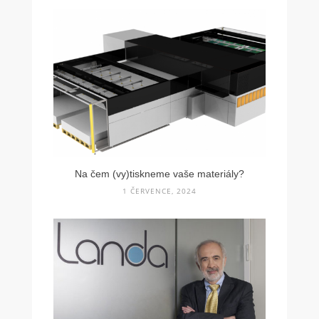
Na čem (vy)tiskneme vaše materiály?
1 ČERVENCE, 2024