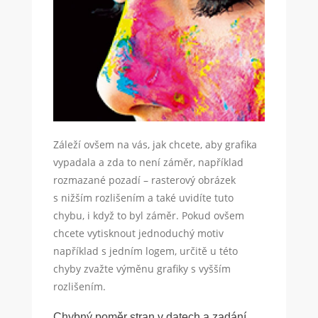
Záleží ovšem na vás, jak chcete, aby grafika
vypadala a zda to není záměr, například
rozmazané pozadí – rasterový obrázek
s nižším rozlišením a také uvidíte tuto
chybu, i když to byl záměr. Pokud ovšem
chcete vytisknout jednoduchý motiv
například s jedním logem, určitě u této
chyby zvažte výměnu grafiky s vyšším
rozlišením.
Chybný poměr stran v datech a zadání