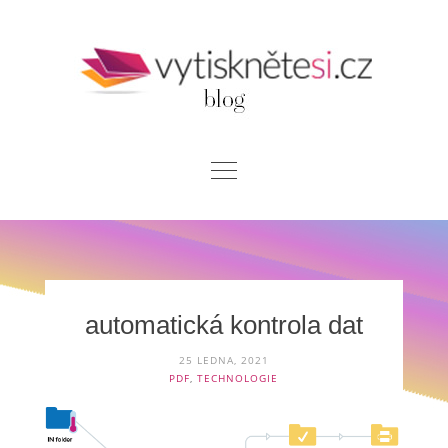
Skip
to
content
Blog
Chci si vytisknout
Kontakt
automatická kontrola dat
25 LEDNA, 2021
PDF
,
TECHNOLOGIE