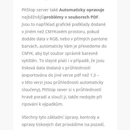
PitStop server také
Automaticky opravuje
nejběžnější
problémy v souborech PDF
.
Jsou to například grafické podklady dodané
v jiném než CMYKovém prostoru, pokud
dodáte data v RGB, nebo v přímých pantone
barvách, automaticky Vám je převedeme do
CMYK, aby byl soubor správně barevně
vytištěn. To stejné platí i v případě, že jsou
tisková data dodaná s průhledností
(exportována do jiné verze pdf než 1,3 –
v této verzi jsou průhlednosti automaticky
sloučeny), PitStop sever si s průhledností
hravě poradí a sloučí ji, takže nedojde při
ripování k výpadkům.
Všechny tyto základní úpravy, kontroly a
opravy tiskových dat provádíme na pozadí,