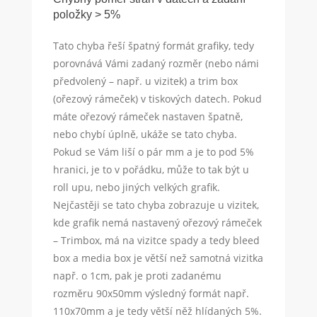
položky > 5%
Tato chyba řeší špatný formát grafiky, tedy
porovnává Vámi zadaný rozměr (nebo námi
předvolený – např. u vizitek) a trim box
(ořezový rámeček) v tiskových datech. Pokud
máte ořezový rámeček nastaven špatně,
nebo chybí úplně, ukáže se tato chyba.
Pokud se Vám liší o pár mm a je to pod 5%
hranici, je to v pořádku, může to tak být u
roll upu, nebo jiných velkých grafik.
Nejčastěji se tato chyba zobrazuje u vizitek,
kde grafik nemá nastavený ořezový rámeček
– Trimbox, má na vizitce spady a tedy bleed
box a media box je větší než samotná vizitka
např. o 1cm, pak je proti zadanému
rozměru 90x50mm výsledný formát např.
110x70mm a je tedy větší něž hlídaných 5%.