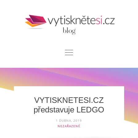
Skip
to
content
Blog
Chci si vytisknout
Kontakt
VYTISKNETESI.CZ
představuje LEDGO
1 DUBNA, 2019
NEZAŘAZENÉ