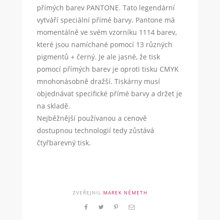
přímých barev PANTONE. Tato legendární
vytváří speciální přímé barvy. Pantone má
momentálně ve svém vzorníku 1114 barev,
které jsou namíchané pomocí 13 různých
pigmentů + černý. Je ale jasné, že tisk
pomocí přímých barev je oproti tisku CMYK
mnohonásobně dražší. Tiskárny musí
objednávat specifické přímé barvy a držet je
na skladě.
Nejběžnější používanou a cenově
dostupnou technologií tedy zůstává
čtyřbarevný tisk.
ZVEŘEJNIL
MAREK NÉMETH