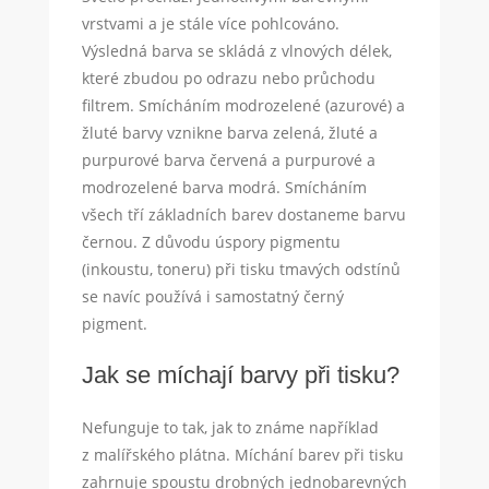
vrstvami a je stále více pohlcováno.
Výsledná barva se skládá z vlnových délek,
které zbudou po odrazu nebo průchodu
filtrem. Smícháním modrozelené (azurové) a
žluté barvy vznikne barva zelená, žluté a
purpurové barva červená a purpurové a
modrozelené barva modrá. Smícháním
všech tří základních barev dostaneme barvu
černou. Z důvodu úspory pigmentu
(inkoustu, toneru) při tisku tmavých odstínů
se navíc používá i samostatný černý
pigment.
Jak se míchají barvy při tisku?
Nefunguje to tak, jak to známe například
z malířského plátna. Míchání barev při tisku
zahrnuje spoustu drobných jednobarevných