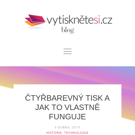
Skip
to
content
Blog
Chci si vytisknout
Kontakt
ČTYŘBAREVNÝ TISK A
JAK TO VLASTNĚ
FUNGUJE
9 DUBNA, 2019
HISTORIE
,
TECHNOLOGIE