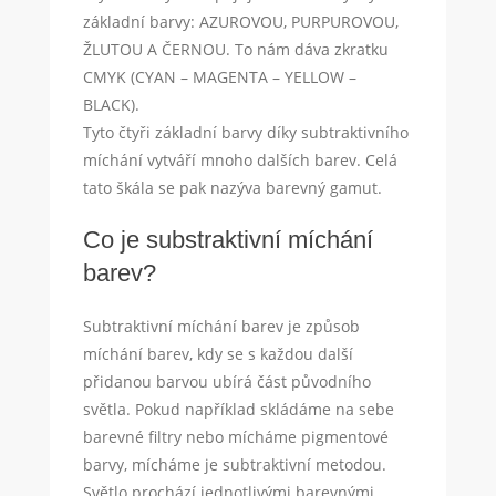
základní barvy: AZUROVOU, PURPUROVOU,
ŽLUTOU A ČERNOU. To nám dáva zkratku
CMYK (CYAN – MAGENTA – YELLOW –
BLACK).
Tyto čtyři základní barvy díky subtraktivního
míchání vytváří mnoho dalších barev. Celá
tato škála se pak nazýva barevný gamut.
Co je substraktivní míchání
barev?
Subtraktivní míchání barev je způsob
míchání barev, kdy se s každou další
přidanou barvou ubírá část původního
světla. Pokud například skládáme na sebe
barevné filtry nebo mícháme pigmentové
barvy, mícháme je subtraktivní metodou.
Světlo prochází jednotlivými barevnými