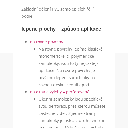
Základní dělení PVC samolepicích fólií
podle:
lepené plochy – způsob aplikace
na rovné povrchy
Na rovné povrchy lepíme klasické
monomerické, či polymerické
samolepky, jsou to ty nejčastější
aplikace. Na rovné povrchy je
myšleno lepení samolepky na
rovnou desku, ceduli apod.
na okna a výlohy – perforovaná
Okenní samolepky jsou specifické
svou perforací, přes kterou můžete
částečně vidět. Z jedné strany
samolepky je tisk a z druhé vnitřní
je samolepicí fólie černá, aby byla