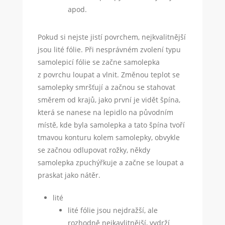
apod.
Pokud si nejste jistí povrchem, nejkvalitnější
jsou lité fólie. Při nesprávném zvolení typu
samolepicí fólie se začne samolepka
z povrchu loupat a vlnit. Změnou teplot se
samolepky smršťují a začnou se stahovat
směrem od krajů, jako první je vidět špína,
která se nanese na lepidlo na původním
místě, kde byla samolepka a tato špína tvoří
tmavou konturu kolem samolepky, obvykle
se začnou odlupovat rožky, někdy
samolepka zpuchýřkuje a začne se loupat a
praskat jako nátěr.
lité
lité fólie jsou nejdražší, ale
rozhodně nejkavlitnější, vydrží