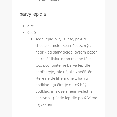
barvy lepidla
čiré
šedé
šedé lepidlo využijete, pokud
chcete samolepkou něco zakrýt,
například starý polep (ovšem pozor
na reliéf tisku, nebo řezané fólie,
toto pochopitelně barva lepidle
nepřekryje), ale nějaké znečištění,
které nejde lihem umýt, barvu
podkladu (u čiré je nutný bílý
podklad, jinak se změní výsledná
barevnost), šedé lepidlo používáme
nejčastěji