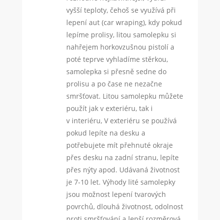
vyšší teploty, čehoš se využívá při
lepení aut (car wraping), kdy pokud
lepíme prolisy, litou samolepku si
nahřejem horkovzušnou pistolí a
poté teprve vyhladíme stěrkou,
samolepka si přesně sedne do
prolisu a po čase ne nezačne
smršťovat. Litou samolepku můžete
použít jak v exteriéru, tak i
v interiéru, V exteriéru se používá
pokud lepíte na desku a
potřebujete mít přehnuté okraje
přes desku na zadní stranu, lepíte
přes nýty apod. Udávaná životnost
je 7-10 let. Výhody lité samolepky
jsou možnost lepení tvarových
povrchů, dlouhá životnost, odolnost
proti smršťování a lepší rozměrová