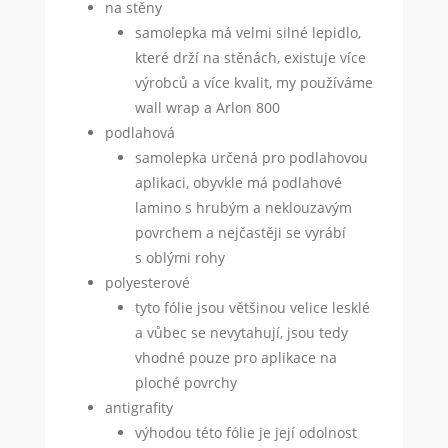
na stěny
samolepka má velmi silné lepidlo,
které drží na stěnách, existuje více
výrobců a více kvalit, my používáme
wall wrap a Arlon 800
podlahová
samolepka určená pro podlahovou
aplikaci, obyvkle má podlahové
lamino s hrubým a neklouzavým
povrchem a nejčastěji se vyrábí
s oblými rohy
polyesterové
tyto fólie jsou většinou velice lesklé
a vůbec se nevytahují, jsou tedy
vhodné pouze pro aplikace na
ploché povrchy
antigrafity
výhodou této fólie je její odolnost