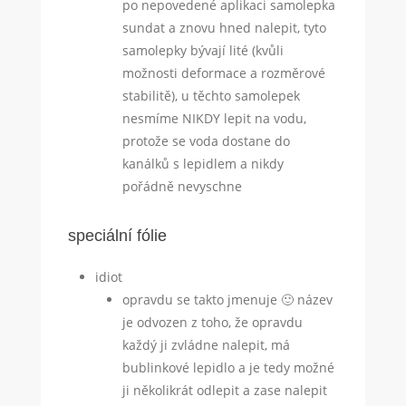
po nepovedené aplikaci samolepka
sundat a znovu hned nalepit, tyto
samolepky bývají lité (kvůli
možnosti deformace a rozměrové
stabilitě), u těchto samolepek
nesmíme NIKDY lepit na vodu,
protože se voda dostane do
kanálků s lepidlem a nikdy
pořádně nevyschne
speciální fólie
idiot
opravdu se takto jmenuje 🙂 název
je odvozen z toho, že opravdu
každý ji zvládne nalepit, má
bublinkové lepidlo a je tedy možné
ji několikrát odlepit a zase nalepit