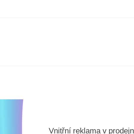
Skip
to
content
Vnitřní reklama v prodej