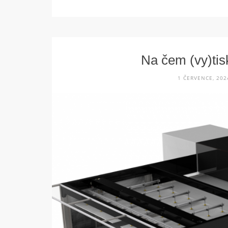
Na čem (vy)ti
1 ČERVENCE, 202