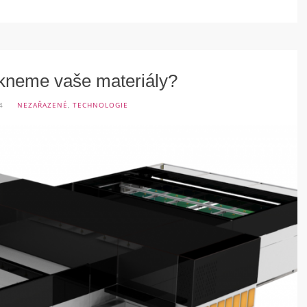
skneme vaše materiály?
4
NEZAŘAZENÉ
,
TECHNOLOGIE