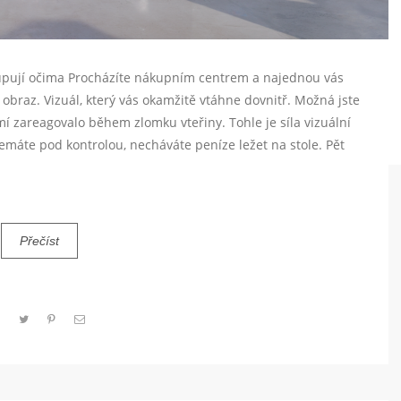
kupují očima Procházíte nákupním centrem a najednou vás
o obraz. Vizuál, který vás okamžitě vtáhne dovnitř. Možná jste
í zareagovalo během zlomku vteřiny. Tohle je síla vizuální
emáte pod kontrolou, necháváte peníze ležet na stole. Pět
Přečíst