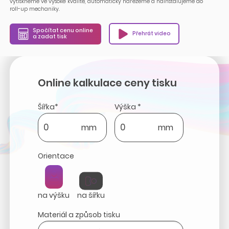
vytiskneme ve vysoké kvalitě, automaticky nařežeme a nainstalujeme do
roll-up mechaniky.
Spočítat cenu online
Přehrát video
a zadat tisk
Online kalkulace ceny tisku
Šířka*
Výška *
mm
mm
Orientace
na výšku
na šířku
Materiál a způsob tisku