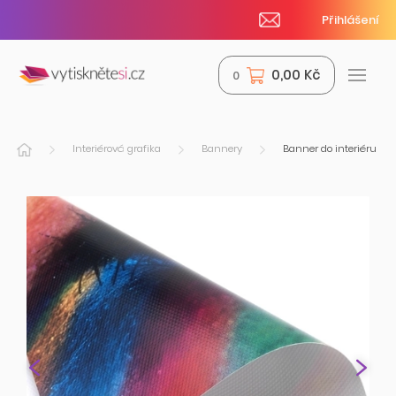
Přihlášení
0,00 Kč
0
Interiérová grafika
Bannery
Banner do interiéru