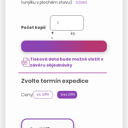
tunýlku v plochém stavu)
0,00Kč
Počet kopií
+
-
Přepočítat cenu zakázky
Tisková data bude možné vložit v
závěru objednávky
Zvolte termín expedice
Ceny
vč. DPH
bez DPH