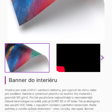
Banner do interiéru
Vhodný pro vaše vnitřní i venkovní reklamy, pro vypnutí do rámu nebo
pro zavěšení. Nechte si vytisknout plachtu na kvalitní litý materiál s
gramáží 510 g/m2. Pro tisk používáme nejkvalitnější a nejmodernější
tiskové technologie na světě, jako je DURST 512 a HP latex. Tisk je ekologický
bez použití VOC látek, v nejvyšším rozlišení s perfektní barevností. Podle
potřeby si zvolíte způsob dokončení - ořez, tunýlky, oka apod. Banner