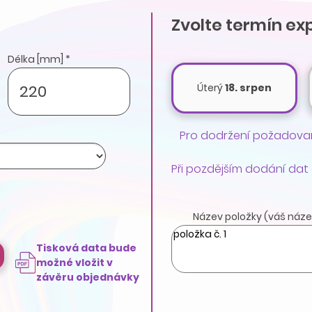
Zvolte termín ex
Délka [mm] *
Úterý
18. srpen
Pro dodržení požadovan
Při pozdějším dodání dat
Název položky (váš náze
Tisková data bude
možné vložit v
závěru objednávky