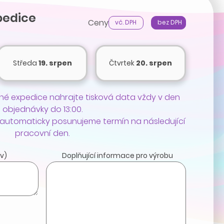
pedice
Ceny
vč. DPH
bez DPH
Středa
19. srpen
Čtvrtek
20. srpen
é expedice nahrajte tisková data vždy v den
objednávky do 13:00.
 automaticky posunujeme termín na následující
pracovní den.
v)
Doplňující informace pro výrobu