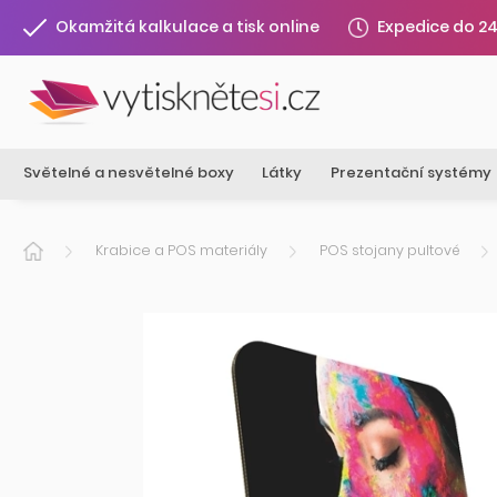
Expedice do 2
Okamžitá kalkulace a tisk online
Světelné a nesvětelné boxy
Látky
Prezentační systémy
Krabice a POS materiály
POS stojany pultové