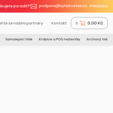
podpora@vytisknetesi.cz
bujete poradit?
Přihlášení
0,00 Kč
aňte se našimi partnery
Kontakt
0
Samolepicí fólie
Krabice a POS materiály
Archový tisk