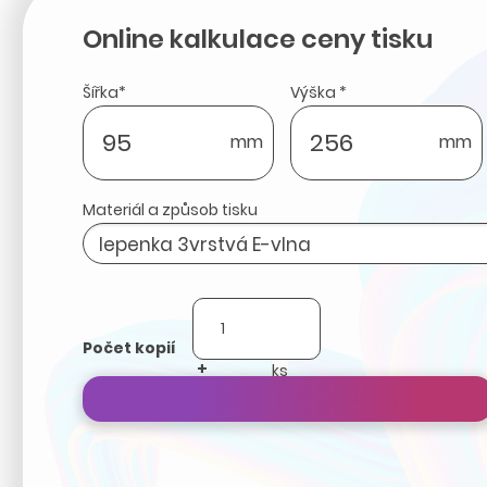
Online kalkulace ceny tisku
Šířka*
Výška *
mm
mm
Materiál a způsob tisku
Počet kopií
+
-
Přepočítat cenu zakázky