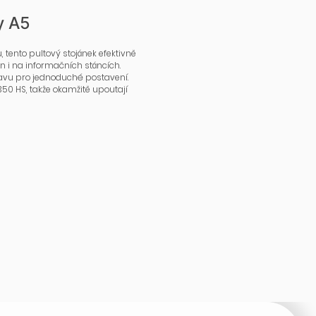
y A5
tů, tento pultový stojánek efektivně
n i na informačních stáncích.
vu pro jednoduché postavení.
350 HS, takže okamžitě upoutají