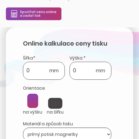
Spočítat cenu online
a zadat tisk
Online kalkulace ceny tisku
Šířka*
Výška *
mm
mm
Orientace
na výšku
na šířku
Materiál a způsob tisku