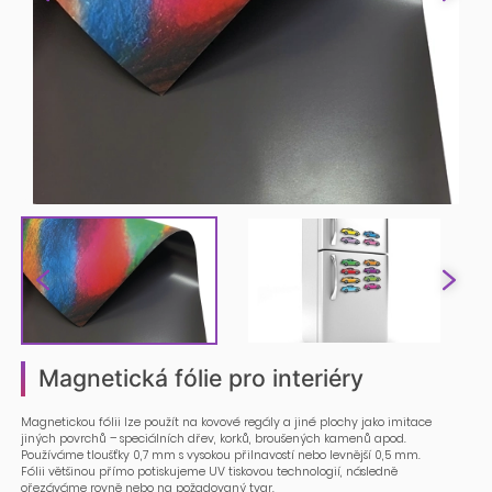
Magnetická fólie pro interiéry
Magnetickou fólii lze použít na kovové regály a jiné plochy jako imitace
jiných povrchů – speciálních dřev, korků, broušených kamenů apod.
Používáme tloušťky 0,7 mm s vysokou přilnavostí nebo levnější 0,5 mm.
Fólii většinou přímo potiskujeme UV tiskovou technologií, následně
ořezáváme rovně nebo na požadovaný tvar.