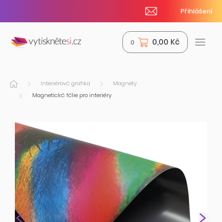
Přihlášení
0,00 Kč
0
Interiérová grafika
Magnety
Magnetická fólie pro interiéry