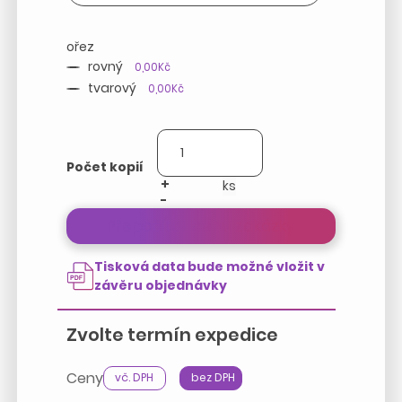
ořez
rovný
0,00Kč
tvarový
0,00Kč
Počet kopií
+
-
Přepočítat cenu zakázky
Tisková data bude možné vložit v
závěru objednávky
Zvolte termín expedice
Ceny
vč. DPH
bez DPH