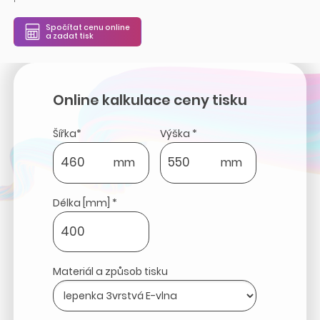
Spočítat cenu online
a zadat tisk
Online kalkulace ceny tisku
Šířka*
Výška *
mm
mm
Délka [mm] *
Materiál a způsob tisku