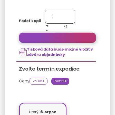
Počet kopií
+
-
Přepočítat cenu zakázky
Tisková data bude možné vložit v
závěru objednávky
Zvolte termín expedice
Ceny
vč. DPH
bez DPH
Úterý
18. srpen