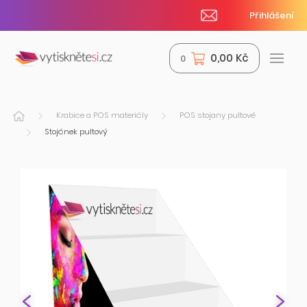
Přihlášení
0,00 Kč
0
Krabice a POS materiály
POS stojany pultové
Stojánek pultový