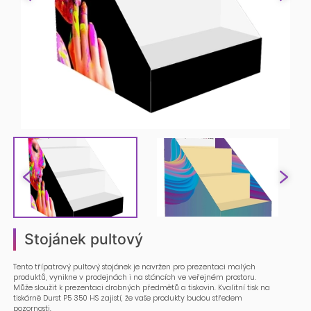
Stojánek pultový
Tento třípatrový pultový stojánek je navržen pro prezentaci malých
produktů, vynikne v prodejnách i na stáncích ve veřejném prostoru.
Může sloužit k prezentaci drobných předmětů a tiskovin. Kvalitní tisk na
tiskárně Durst P5 350 HS zajistí, že vaše produkty budou středem
pozornosti.