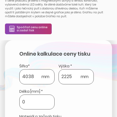
V ceně produktu je stěna s magnetickými úchyty a lehkou konstrukcí,
vybavená dvěma LED světly. Ke stěně dodáváme také kufr, který lze
využít i jako řečnický pult s dodanou dřevěnou deskou. Kufr můžeme
opatřit potištěným krytem ve stejné grafice jako je stěna. Grafiku na pult
můžete doobjednat v položce Grafika na pult.
Spočítat cenu online
a zadat tisk
Online kalkulace ceny tisku
Šířka*
Výška *
mm
mm
Délka [mm] *
Materiál a způsob tisku