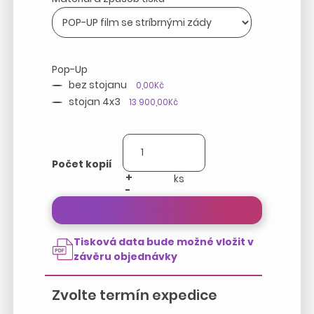
Pop-Up
bez stojanu
0,00Kč
stojan 4x3
13 900,00Kč
Počet kopií
+
-
Přepočítat cenu zakázky
Tisková data bude možné vložit v
závěru objednávky
Zvolte termín expedice