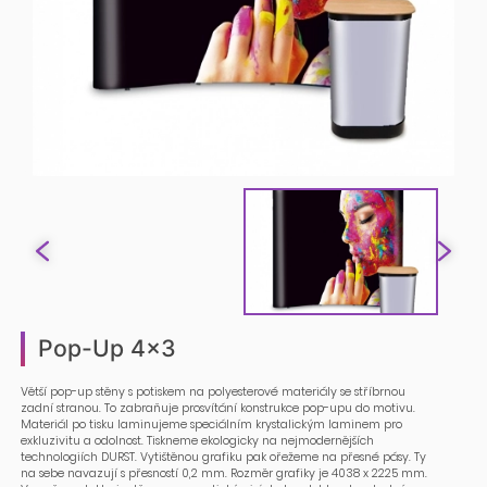
Pop-Up 4x3
Větší pop-up stěny s potiskem na polyesterové materiály se stříbrnou
zadní stranou. To zabraňuje prosvítání konstrukce pop-upu do motivu.
Materiál po tisku laminujeme speciálním krystalickým laminem pro
exkluzivitu a odolnost. Tiskneme ekologicky na nejmodernějších
technologiích DURST. Vytištěnou grafiku pak ořežeme na přesné pásy. Ty
na sebe navazují s přesností 0,2 mm. Rozměr grafiky je 4038 x 2225 mm.