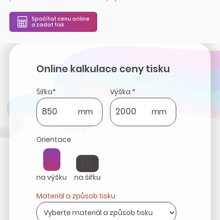
Spočítat cenu online
a zadat tisk
Online kalkulace ceny tisku
Šířka*
Výška *
mm
mm
Orientace
na výšku
na šířku
Materiál a způsob tisku