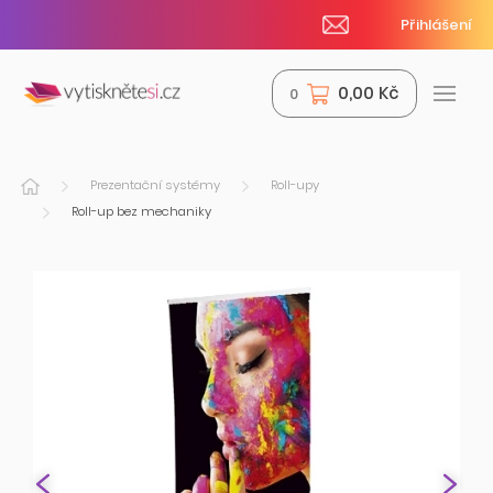
Přihlášení
0,00 Kč
0
Prezentační systémy
Roll-upy
Roll-up bez mechaniky