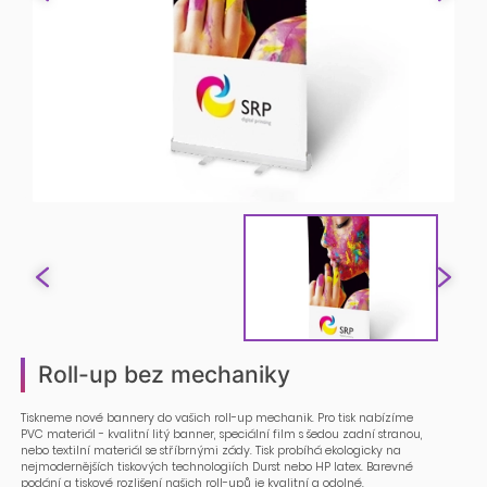
Roll-up bez mechaniky
Tiskneme nové bannery do vašich roll-up mechanik. Pro tisk nabízíme
PVC materiál - kvalitní litý banner, speciální film s šedou zadní stranou,
nebo textilní materiál se stříbrnými zády. Tisk probíhá ekologicky na
nejmodernějších tiskových technologiích Durst nebo HP latex. Barevné
podání a tiskové rozlišení našich roll-upů je kvalitní a odolné.