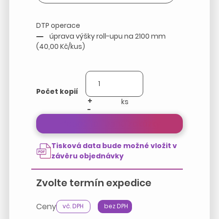
DTP operace
úprava výšky roll-upu na 2100 mm
(40,00 Kč/kus)
Počet kopií
+
-
Přepočítat cenu zakázky
Tisková data bude možné vložit v
závěru objednávky
Zvolte termín expedice
Ceny
vč. DPH
bez DPH