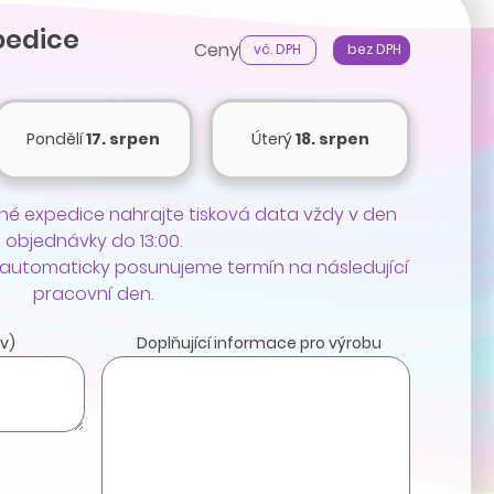
pedice
Ceny
vč. DPH
bez DPH
Pondělí
17. srpen
Úterý
18. srpen
é expedice nahrajte tisková data vždy v den
objednávky do 13:00.
 automaticky posunujeme termín na následující
pracovní den.
v)
Doplňující informace pro výrobu