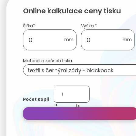
Online kalkulace ceny tisku
Šířka*
Výška *
mm
mm
Materiál a způsob tisku
Počet kopií
+
-
Přepočítat cenu zakázky