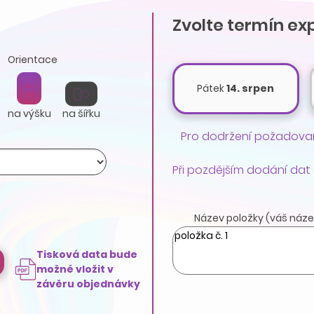
Zvolte termín ex
Orientace
Pátek
14. srpen
na výšku
na šířku
Pro dodržení požadovan
Při pozdějším dodání dat
Název položky (váš náze
Tisková data bude
možné vložit v
závěru objednávky