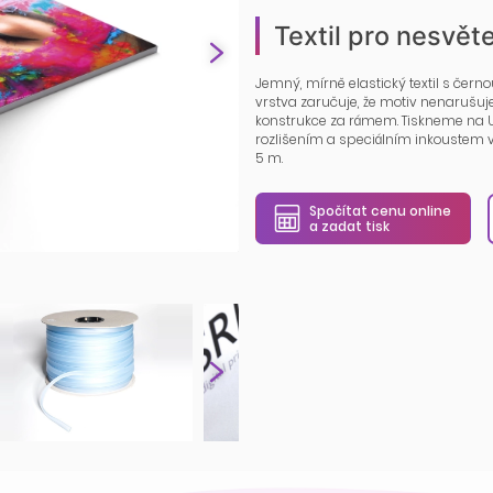
Textil pro nesvět
Jemný, mírně elastický textil s černo
vrstva zaručuje, že motiv nenarušu
konstrukce za rámem. Tiskneme na U
rozlišením a speciálním inkoustem vho
5 m.
Spočítat cenu online
a zadat tisk