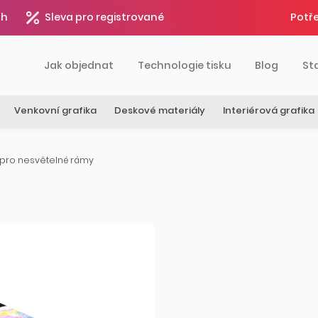
4h
Sleva pro registrované
Potře
Jak objednat
Technologie tisku
Blog
St
Venkovní grafika
Deskové materiály
Interiérová grafika
l pro nesvětelné rámy