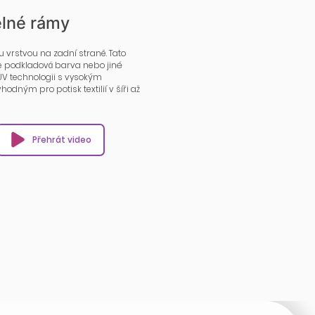
elné rámy
u vrstvou na zadní straně. Tato
je podkladová barva nebo jiné
V technologii s vysokým
dným pro potisk textilií v šíři až
Přehrát video