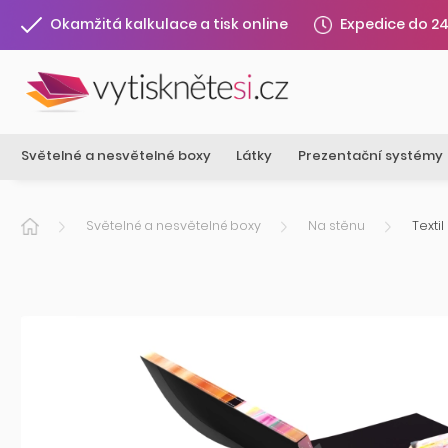
Expedice do 2
Okamžitá kalkulace a tisk online
Světelné a nesvětelné boxy
Látky
Prezentační systémy
Světelné a nesvětelné boxy
Na stěnu
Texti