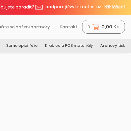
podpora@vytisknetesi.cz
bujete poradit?
Přihlášení
0,00 Kč
aňte se našimi partnery
Kontakt
0
Samolepicí fólie
Krabice a POS materiály
Archový tisk