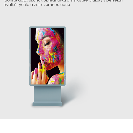
dohrát data, ukončit objednávku a získáváte plakáty v perfektní
kvalitě rychle a za rozumnou cenu.