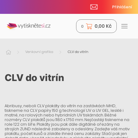
Přihlášení
0,00 Kč
0
Venkovní grafika
CLV do vitrín
CLV do vitrín
Abribusy, neboli CLV plakáty do vitrín na zastávkách MHD,
tiskneme na CLV papíry 150 g technologií UV a UV GEL, lesklé i
matné, na rolových nebo hybridních UV tiskárnách. Běžné
rozměry CLV plakátů jsou 1180 x 1750 mm. Nejčastěji tiskneme na
role 122 cm šíře. Plakáty jsou pak dále digitálně ořezány na
strojích ZUND následně zabaleny a odeslány. Zadejte váš motiv
plakátu, počet kusů a získáte ihned cenu zakázky. Stačí pak jen