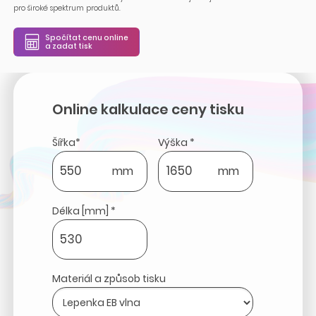
pro široké spektrum produktů.
Spočítat cenu online
a zadat tisk
Online kalkulace ceny tisku
Šířka*
Výška *
mm
mm
Délka [mm] *
Materiál a způsob tisku