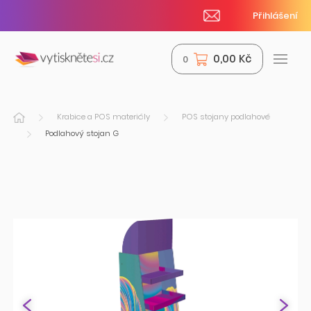
Přihlášení
0,00 Kč
0
Krabice a POS materiály
POS stojany podlahové
Podlahový stojan G