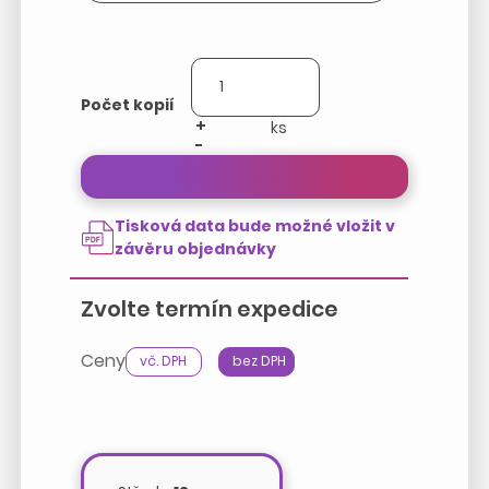
Počet kopií
+
-
Přepočítat cenu zakázky
Tisková data bude možné vložit v
závěru objednávky
Zvolte termín expedice
Ceny
vč. DPH
bez DPH