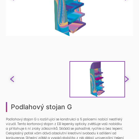
Podlahový stojan G
Podlahový stojan G s rozšiřující se konstrukcí a 5 policemi nabízí neotřelý
vizuál. Tento kartonový stojan z EB lepenky opticky zvětšuje vaši nabídku
a přitahuje k ní zraky zákazníků. Skládá se pohodlně, rychle a bez lepení.
Celoplošný potisk vám dává absolutní kreativní svobodu k odlišení od
konkurence. Střední zátěž a vysoká stabilita z něj dělají univerzální řešení