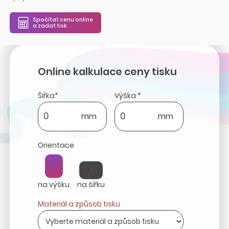
Spočítat cenu online
a zadat tisk
Online kalkulace ceny tisku
Šířka*
Výška *
mm
mm
Orientace
na výšku
na šířku
Materiál a způsob tisku