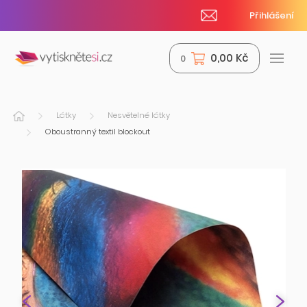
Přihlášení
0,00 Kč
0
Látky
Nesvětelné látky
Oboustranný textil blockout