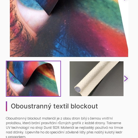
Oboustranný textil blockout
Oboustranný blockout materiál je z obou stran bílý s černou vnitřní
proložkou, která brání prosvítání různých grafik z každé strany. Tiskneme
UV technologií na stroji Durst 512R. Materiál se nejčastěji používá na límce
nad stánky. Upevníte ho do speciální závěsné lišty přes našitý kulatý kedr
s praporkem.