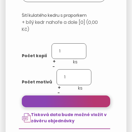
Šití kulatého kedru s praporkem
+ bílý kedr nahoře a dole [0] (0,00
Kč)
Počet kopií
+
-
Počet motivů
+
-
Přepočítat cenu zakázky
Tisková data bude možné vložit v
závěru objednávky