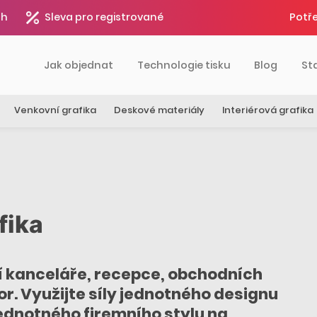
4h
Sleva pro registrované
Potře
Jak objednat
Technologie tisku
Blog
St
Venkovní grafika
Deskové materiály
Interiérová grafika
fika
ší kanceláře, recepce, obchodních
r. Využijte síly jednotného designu
ednotného firemního stylu na