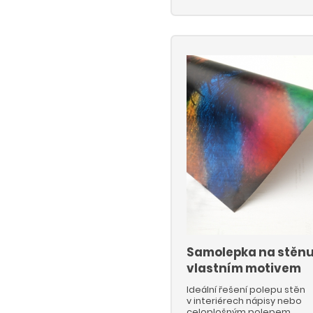
tisk používáme
12barevnou tiskárnu s
ekologickým inkoustem
EPSON. Počítejte prosím
vždy alespoň se 40 mm
okraje na založení a
upevnění na dřevěný rám,
který musí být součástí
zadaného rozměru.
Samolepka na stěnu
vlastním motivem
Ideální řešení polepu stěn
v interiérech nápisy nebo
celoplošným polepem.