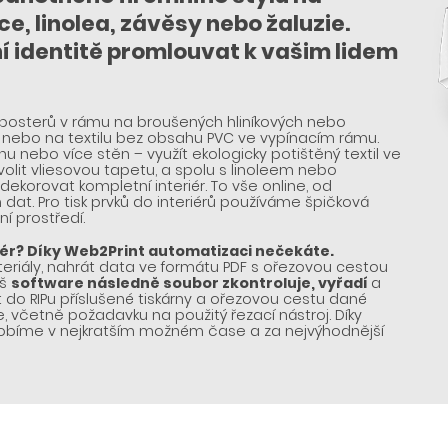
e, linolea, závěsy nebo žaluzie.
í identitě promlouvat k vašim lidem
rii posterů v rámu na broušených hliníkových nebo
 nebo na textilu bez obsahu PVC ve vypínacím rámu.
u nebo více stěn – využít ekologicky potištěný textil ve
volit vliesovou tapetu, a spolu s linoleem nebo
korovat kompletní interiér. To vše online, od
 dat. Pro tisk prvků do interiérů používáme špičková
ní prostředí.
riér? Díky Web2Print automatizaci nečekáte.
eriály, nahrát data ve formátu PDF s ořezovou cestou
áš
software následně soubor zkontroluje, vyřadí
a
 do RIPu příslušené tiskárny a ořezovou cestu dané
, včetně požadavku na použitý řezací nástroj. Díky
yrobíme v nejkratším možném čase a za nejvýhodnější