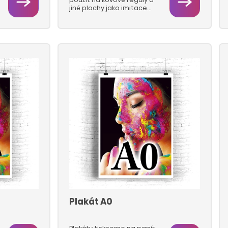
jiné plochy jako imitace
jiných povrchů –
speciálních dřev, korků,
broušených kamenů
apod. Používáme tloušťky
0,7 mm s vysokou
přilnavostí nebo levnější
0,5 mm. Fólii většinou
přímo potiskujeme UV
tiskovou technologií,
následně ořezáváme
rovně nebo na
požadovaný tvar.
Plakát A0