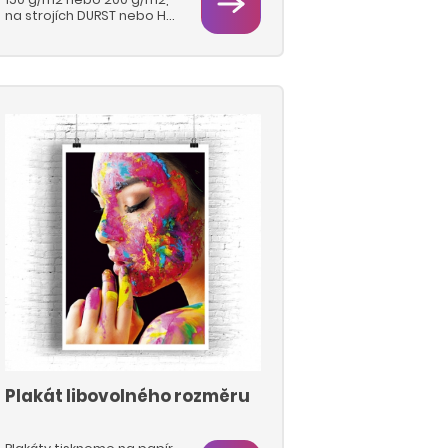
na strojích DURST nebo HP
Latex.
Plakát libovolného rozměru