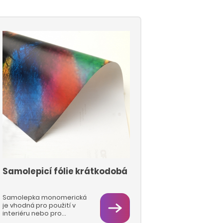
Samolepicí fólie krátkodobá
Samolepka monomerická
je vhodná pro použití v
interiéru nebo pro
krátkodobé exteriérové