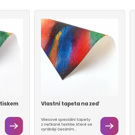
otiskem
Vlastní tapeta na zeď
Vliesové speciální tapety
z netkané textilie, které se
vyrábějí česáním
polyesterových a