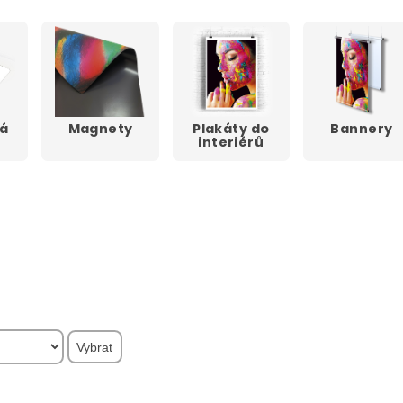
á
Magnety
Plakáty do
Bannery
interiérů