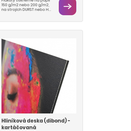
Plakáty tiskneme na papír
150 g/m2 nebo 200 g/m2,
na strojích DURST nebo HP
Latex. Můžete si zvolit
libovolný formát a počet
kusů.
Hliníková deska (dibond) -
kartáčovaná