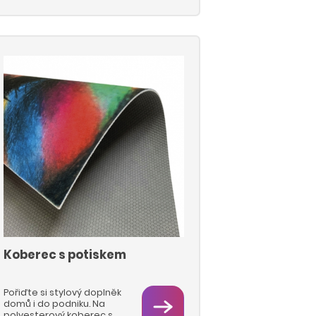
použití. Životnost s
laminací maximálně 3 roky
v exteriéru. Většinou se
používá na krátkodobé
kampaně na billboardech
a jiných nosičích. Tato
samolepka je rovněž
vhodná pro samolepky s
tvarovým ořezem, pro
polep skla i rovných
povrchů. Tiskneme na
ekologických
technologiích HP Latex
nebo UV technologií na
strojích DURST.
Koberec s potiskem
Pořiďte si stylový doplněk
domů i do podniku. Na
polyesterový koberec s