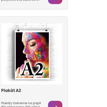
latexovou podložkou
tiskneme sublimačním
transferem z
potištěného papíru. Šíře
pásu je maximálně 196 cm.
Koberce potištěné
sublimací se vyznačují
vynikajícím barevným
podáním a vyšší odolností
vůči otěru, na rozdíl od
koberců potištěných UV
tiskem. Minimální odběr
objednávky je 10 m2.
Plakát A2
Plakáty tiskneme na papír
150 g/m2 nebo 200 g/m2,