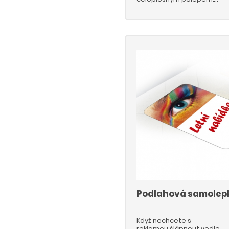
Můžete ji použít na
fotografické stěny či
nápisy v restauracích,
hotelích, recepcích,
showroomech apod. Před
aplikací je nutné stěnu
dokonale očistit, zbavit
prachu, napenetrovat a
nechat proschnout pro
dobrou přilnavost. Při
nedodržení těchto
podmínek nebo
neodborné aplikaci může
dojít k odlepení
samolepící fólie z
povrchu stěny.
Podlahová samolep
Když nechcete s
reklamou šlápnout vedle,