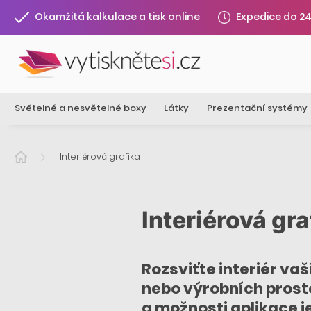
Expedice do 2
Okamžitá kalkulace a tisk online
Světelné a nesvětelné boxy
Látky
Prezentační systémy
Interiérová grafika
Interiérová gra
Rozsviťte interiér va
nebo výrobních prosto
a možnosti aplikace j