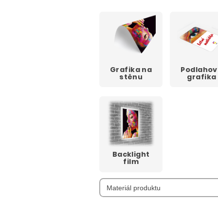
Grafika na
Podlahov
stěnu
grafika
Backlight
film