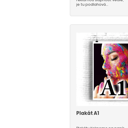
je tu podlahová
samolepka. Upoutá
pozornost v obchodních
centrech i prodejnách.
Samolepka je z odolného
materiálu s
certifikovanou laminací
značky Ritrama, takže
vydrží každodenní zátěž.
Plakát A1