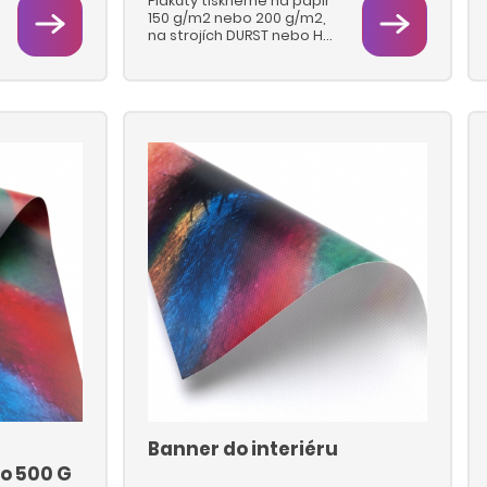
Plakáty tiskneme na papír
150 g/m2 nebo 200 g/m2,
na strojích DURST nebo HP
Latex.
o
Banner do interiéru
do 500 G