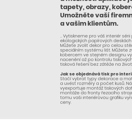
tapety, obrazy, koberc
Umožněte vaší firemn
a vašim klientům.
... Vytiskneme pro váš interiér sé
ekologických papírových deskách
Můžete zvolit dekor pro celou stěn
speciálním systému lišt. Můžete z
kobercem ve stejném designu vyde
nacenění až po kontrolu tiskových
tisková řešení bez zátěže na život
Jak se objednává tisk pro inte
Stačí vybrat typy dekorace a mat
a uvést rozměry a počet kusů. N
vyexportuje montáž tiskových dat
montáže do fronty řezacího stroje
tomu vaši interiérovou grafiku v
ceny.