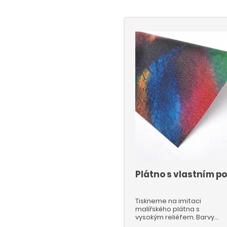
Plátno s vlastním p
Tiskneme na imitaci
malířského plátna s
vysokým reliéfem. Barvy
jsou věrné a výrazné. Pro