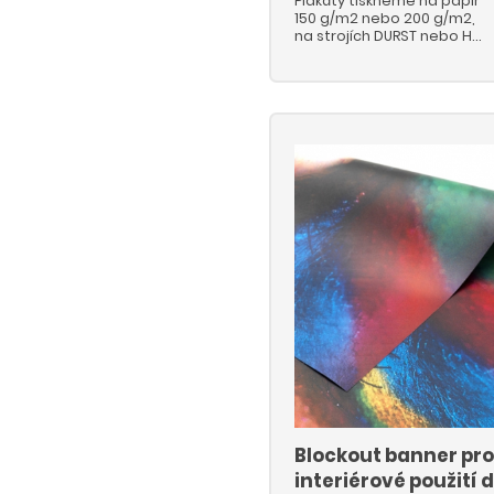
Plakáty tiskneme na papír
150 g/m2 nebo 200 g/m2,
na strojích DURST nebo HP
Latex.
Blockout banner pr
interiérové použití 