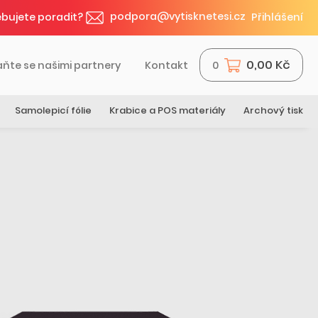
podpora@vytisknetesi.cz
bujete poradit?
Přihlášení
0,00 Kč
aňte se našimi partnery
Kontakt
0
Samolepicí fólie
Krabice a POS materiály
Archový tisk