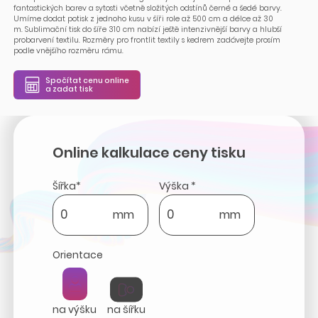
fantastických barev a sytosti včetně složitých odstínů černé a šedé barvy.
Umíme dodat potisk z jednoho kusu v šíři role až 500 cm a délce až 30
m. Sublimační tisk do šíře 310 cm nabízí ještě intenzivnější barvy a hlubší
probarvení textilu. Rozměry pro frontlit textily s kedrem zadávejte prosím
podle vnějšího rozměru rámu.
Spočítat cenu online
a zadat tisk
Online kalkulace ceny tisku
Šířka*
Výška *
mm
mm
Orientace
na výšku
na šířku