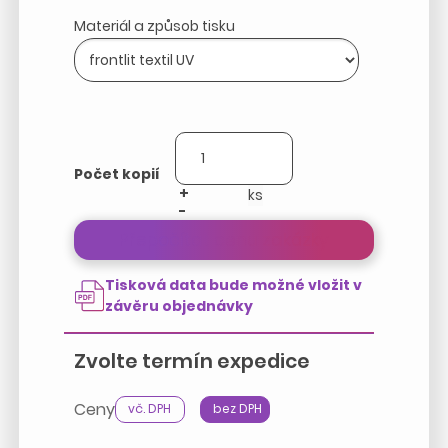
Materiál a způsob tisku
Počet kopií
+
-
Přepočítat cenu zakázky
Tisková data bude možné vložit v
závěru objednávky
Zvolte termín expedice
Ceny
vč. DPH
bez DPH