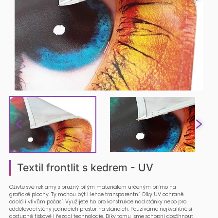
Textil frontlit s kedrem - UV
Oživte své reklamy s pružný bílým materiálem určeným přímo na
grafické plochy. Ty mohou být i lehce transparentní. Díky UV ochraně
odolá i vlivům počasí. Využijete ho pro konstrukce nad stánky nebo pro
oddělovací stěny jednacích prostor na stáncích. Používáme nejkvalitnější
dostupné tiskové i řezací technologie. Díky tomu jsme schopni dosáhnout