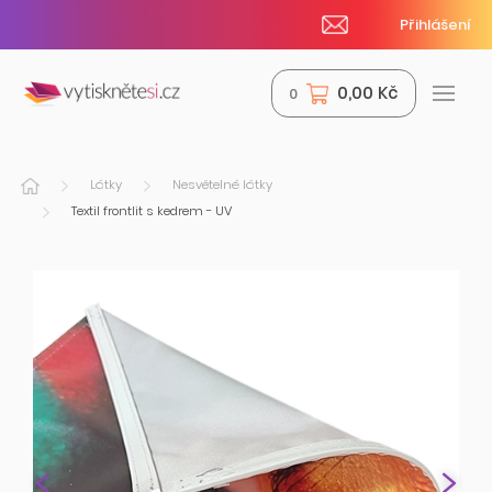
Přihlášení
0,00 Kč
0
Látky
Nesvětelné látky
Textil frontlit s kedrem - UV