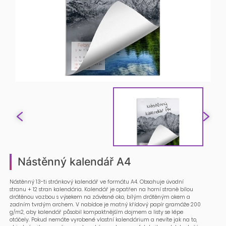
Nástěnný kalendář A4
Nástěnný 13-ti stránkový kalendář ve formátu A4. Obsahuje úvodní
stranu + 12 stran kalendária. Kalendář je opatřen na horní straně bílou
drátěnou vazbou s výsekem na závěsné oko, bílým drátěným okem a
zadním tvrdým archem. V nabídce je matný křídový papír gramáže 200
g/m2, aby kalendář působil kompaktnějším dojmem a listy se lépe
otáčely. Pokud nemáte vyrobené vlastní kalendárium a nevíte jak na to,