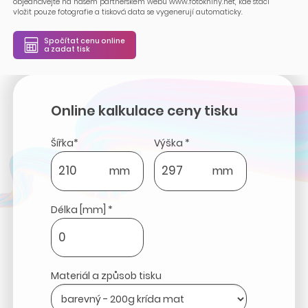
objednávejte na našem partnerském webu www.fotoknihy.net, kde stačí
vložit pouze fotografie a tisková data se vygenerují automaticky.
Spočítat cenu online
a zadat tisk
Online kalkulace ceny tisku
Šířka*
Výška *
mm
mm
Délka [mm] *
Materiál a způsob tisku