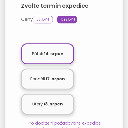
Zvolte termín expedice
Ceny
vč. DPH
bez DPH
Pátek
14. srpen
Pondělí
17. srpen
Úterý
18. srpen
Pro dodržení požadované expedice