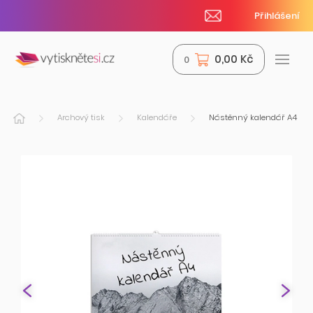
Přihlášení
0,00 Kč
0
Archový tisk
Kalendáře
Nástěnný kalendář A4