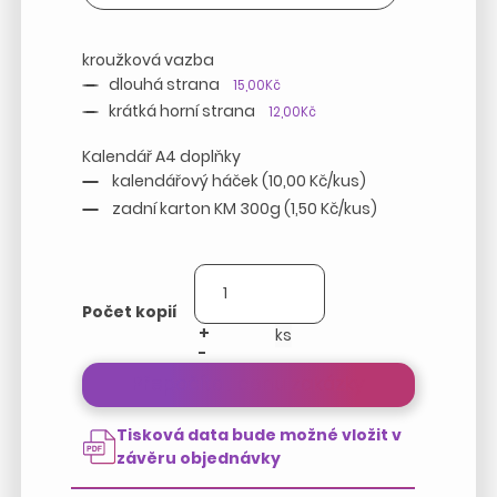
kroužková vazba
dlouhá strana
15,00Kč
krátká horní strana
12,00Kč
Kalendář A4 doplňky
kalendářový háček (10,00 Kč/kus)
zadní karton KM 300g (1,50 Kč/kus)
Počet kopií
+
-
Přepočítat cenu zakázky
Tisková data bude možné vložit v
závěru objednávky