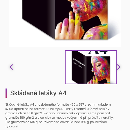
Skládané letáky A4
Skládané letáky A4 z rozloženého formátu 420 x 297 s jedním skladem
svisle uprostřed na formát A4 na výšku. Lesklý i matný křídový papír v
gramážích až 350 g/m2. Pro oboustranný tisk doporučujeme používat
gramáže 160 g/m2 a více, aby se motivy vzájemně při průsvitu nerušily.
Pro gramáže do 135 g používáme falcování a nad 160 g používáme
rylování.