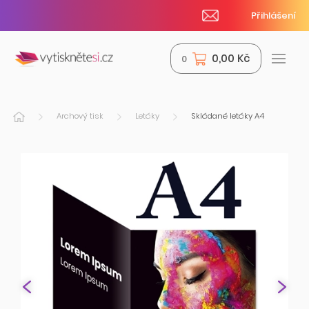
Přihlášení
0,00 Kč
0
Archový tisk
Letáky
Skládané letáky A4