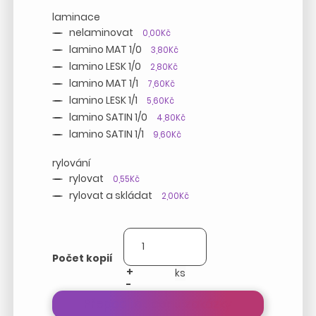
laminace
nelaminovat
0,00Kč
lamino MAT 1/0
3,80Kč
lamino LESK 1/0
2,80Kč
lamino MAT 1/1
7,60Kč
lamino LESK 1/1
5,60Kč
lamino SATIN 1/0
4,80Kč
lamino SATIN 1/1
9,60Kč
rylování
rylovat
0,55Kč
rylovat a skládat
2,00Kč
Počet kopií
+
-
Přepočítat cenu zakázky