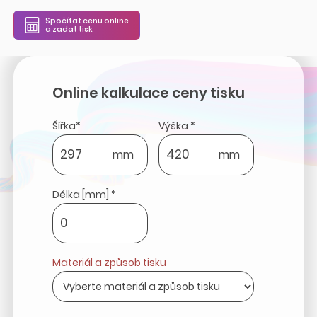
Spočítat cenu online
a zadat tisk
Online kalkulace ceny tisku
Šířka*
Výška *
mm
mm
Délka [mm] *
Materiál a způsob tisku