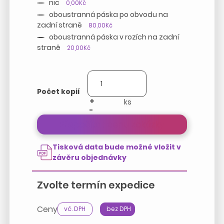
nic
0,00Kč
oboustranná páska po obvodu na
zadní straně
80,00Kč
oboustranná páska v rozích na zadní
straně
20,00Kč
Počet kopií
+
-
Přepočítat cenu zakázky
Tisková data bude možné vložit v
závěru objednávky
Zvolte termín expedice
Ceny
vč. DPH
bez DPH