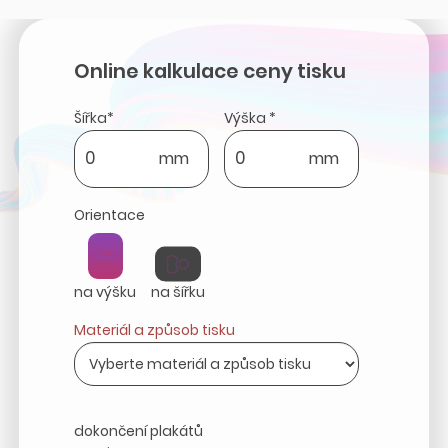
Online kalkulace ceny tisku
Šířka*
Výška *
mm
mm
Orientace
na výšku
na šířku
Materiál a způsob tisku
dokončení plakátů