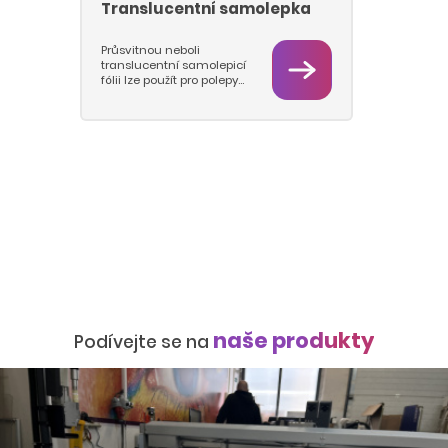
Translucentní samolepka
Průsvitnou neboli
translucentní samolepicí
fólii lze použít pro polepy
translucentních
materiálů, například
opálových plexiskel, pro
docílení prosvětlené
reklamní plochy
zpravidla ve venkovním
prostředí. Fólie je
vyrobena ze speciálního
PVC materiálu, který
roznáší světlo po jeho
povrchu.
naše produkty
Podívejte se na