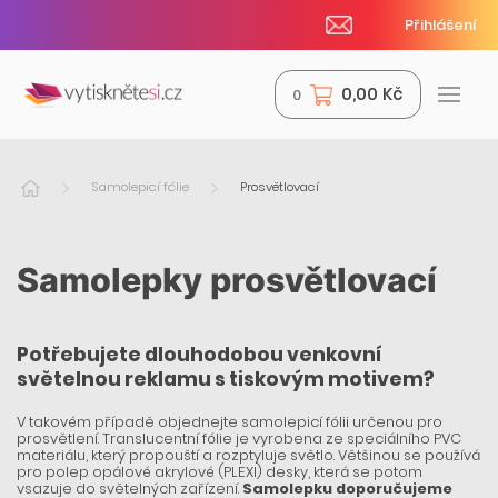
Přihlášení
0,00 Kč
0
Samolepicí fólie
Prosvětlovací
Samolepky prosvětlovací
Potřebujete dlouhodobou venkovní
světelnou reklamu s tiskovým motivem?
V takovém případě objednejte samolepicí fólii určenou pro
prosvětlení. Translucentní fólie je vyrobena ze speciálního PVC
materiálu, který propouští a rozptyluje světlo. Většinou se používá
pro polep opálové akrylové (PLEXI) desky, která se potom
vsazuje do světelných zařízení.
Samolepku doporučujeme