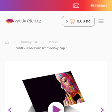
Přihlášení
0,00 Kč
0
Archový tisk
Vizitky
Vizitky 90x50mm bramborový papír