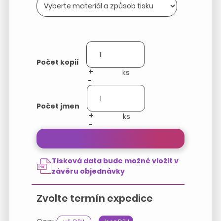
Počet kopií
+
-
Počet jmen
+
-
Přepočítat cenu zakázky
Tisková data bude možné vložit v
závěru objednávky
Zvolte termín expedice