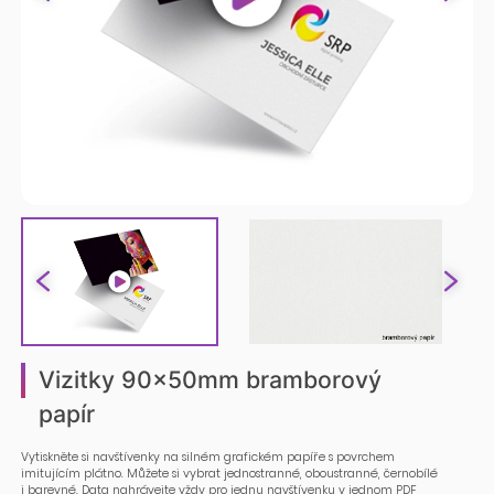
Vizitky 90x50mm bramborový
papír
Vytiskněte si navštívenky na silném grafickém papíře s povrchem
imitujícím plátno. Můžete si vybrat jednostranné, oboustranné, černobílé
i barevné. Data nahrávejte vždy pro jednu navštívenku v jednom PDF