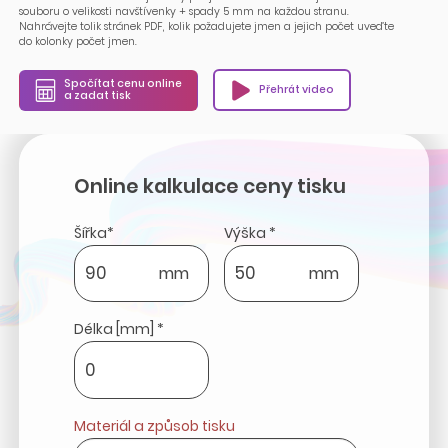
souboru o velikosti navštívenky + spady 5 mm na každou stranu.
Nahrávejte tolik stránek PDF, kolik požadujete jmen a jejich počet uveďte
do kolonky počet jmen.
Spočítat cenu online
Přehrát video
a zadat tisk
Online kalkulace ceny tisku
Šířka*
Výška *
mm
mm
Délka [mm] *
Materiál a způsob tisku