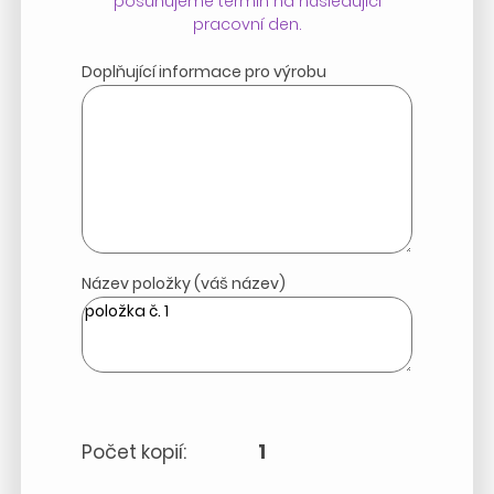
posunujeme termín na následující
pracovní den.
Doplňující informace pro výrobu
Název položky (váš název)
Počet kopií:
1