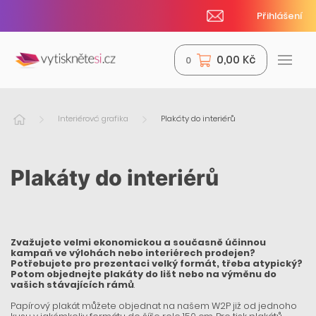
Přihlášení
0,00 Kč
0
Interiérová grafika
Plakáty do interiérů
Plakáty do interiérů
Zvažujete velmi ekonomickou a současně účinnou
kampaň ve výlohách nebo interiérech prodejen?
Potřebujete pro prezentaci velký formát, třeba atypický?
Potom objednejte plakáty do lišt nebo na výměnu do
vašich stávajících rámů
.
Papírový plakát můžete objednat na našem W2P již od jednoho