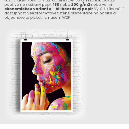
kusu v jakémkoliv formátu do šíře role 150 cm. Pro tisk plakátů
používáme natíraný papír
150
nebo
200 g/m2
nebo velmi
ekonomickou variantu – billboardový papír
. Využijte finanční
dostupnosti velkoformátové tištěné prezentace na papíře a
objednávejte plakát na našem W2P.