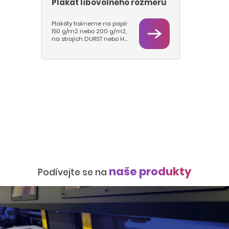
Plakát libovolného rozměru
Plakáty tiskneme na papír
150 g/m2 nebo 200 g/m2,
na strojích DURST nebo HP
Latex. Můžete si zvolit
libovolný formát a počet
kusů.
naše produkty
Podívejte se na