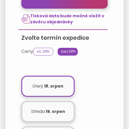
Přepočítat cenu zakázky
Tisková data bude možné vložit v
závěru objednávky
Zvolte termín expedice
Ceny
vč. DPH
bez DPH
Úterý
18. srpen
Středa
19. srpen