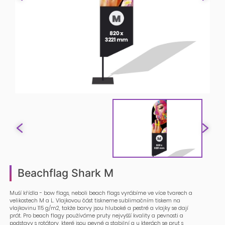
Beachflag Shark M
Muší křídla - bow flags, neboli beach flags vyrábíme ve více tvarech a
velikostech M a L. Vlajkovou část tiskneme sublimačním tiskem na
vlajkovinu 115 g/m2, takže barvy jsou hluboké a pestré a vlajky se dají
prát. Pro beach flagy používáme pruty nejvyšší kvality a pevnosti a
podstavy s rotátory, které jsou pevné a stabilní a u kterách se prut s