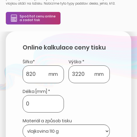
vlajkou otáčí na ložisku. Nabízíme tyto typy podstav: deska, jehla, kříž.
Spočítat cenu online
a zadat tisk
Online kalkulace ceny tisku
Šířka*
Výška *
mm
mm
Délka [mm] *
Materiál a způsob tisku