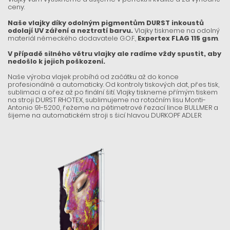
ceny.
Naše vlajky díky odolným pigmentům DURST inkoustů
odolají UV záření a neztratí barvu.
Vlajky tiskneme na odolný
materiál německého dodavatele G.O.F.,
Expertex FLAG 115 gsm
.
V případě silného větru vlajky ale radíme vždy spustit, aby
nedošlo k jejich poškození.
Naše výroba vlajek probíhá od začátku až do konce
profesionálně a automaticky. Od kontroly tiskových dat, přes tisk,
sublimaci a ořez až po finální šití. Vlajky tiskneme přímým tiskem
na stroji DURST RHOTEX, sublimujeme na rotačním lisu Monti-
Antonio 91-5200, řežeme na pětimetrové řezací lince BULLMER a
šijeme na automatickém stroji s šicí hlavou DURKOPF ADLER.