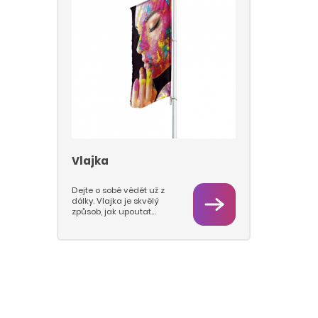
Vlajka
Dejte o sobě vědět už z
dálky. Vlajka je skvělý
způsob, jak upoutat
pozornost. U nás vám je
rádi natiskneme
sublimačním přímým
tiskem. Ten zajistí průtisk
na obě strany vlajkoviny
a probarvení vlákna.
Vlajka tištěná přímým
tiskem má intenzivní
barevnost z obou stran