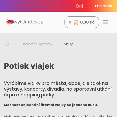
Přihlášení
0,00 Kč
0
Prezentační systémy
Vlajky
Potisk vlajek
Vyrábíme vlajky pro města, obce, ale také na
výstavy, koncerty, divadla, na sportovní utkání
či pro shopping parky
Možnost objednání firemní vlajky od jednoho kusu.
Vlajky vám vytiskneme a ušijeme v perfektní kvalitě a za výhodné