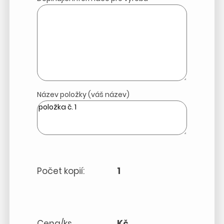
Název položky (váš název)
Počet kopií:
1
Cena/ks
Kč