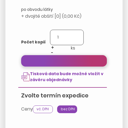
po obvodu látky
+ dvojité obšití [0] (0,00 Kč)
Počet kopií
+
-
Přepočítat cenu zakázky
Tisková data bude možné vložit v
závěru objednávky
Zvolte termín expedice
Ceny
vč. DPH
bez DPH