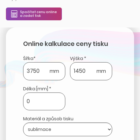
Spočítat cenu online
a zadat tisk
Online kalkulace ceny tisku
Šířka*
Výška *
mm
mm
Délka [mm] *
Materiál a způsob tisku