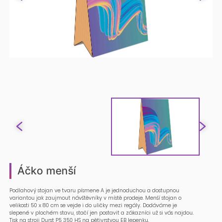
Áčko menší
Podlahový stojan ve tvaru písmene A je jednoduchou a dostupnou
variantou jak zaujmout návštěvníky v místě prodeje. Menší stojan o
velikosti 50 x 80 cm se vejde i do uličky mezi regály. Dodáváme je
slepené v plochém stavu, stačí jen postavit a zákazníci už si vás najdou.
Tisk na stroji Durst P5 350 HS na pětivrstvou EB lepenku.