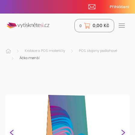
Přihlášení
0,00 Kč
0
Krabice a POS materiály
POS stojany podlahové
Áčko menší