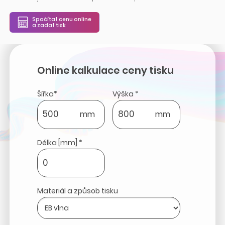
Spočítat cenu online
a zadat tisk
Online kalkulace ceny tisku
Šířka*
Výška *
mm
mm
Délka [mm] *
Materiál a způsob tisku