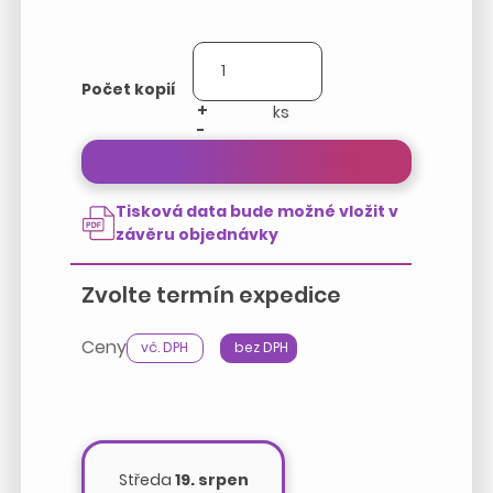
Počet kopií
+
-
Přepočítat cenu zakázky
Tisková data bude možné vložit v
závěru objednávky
Zvolte termín expedice
Ceny
vč. DPH
bez DPH
Středa
19. srpen