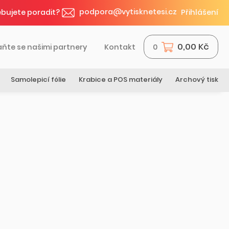
podpora@vytisknetesi.cz
bujete poradit?
Přihlášení
0,00 Kč
aňte se našimi partnery
Kontakt
0
Samolepicí fólie
Krabice a POS materiály
Archový tisk