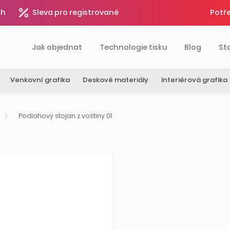
4h
Sleva pro registrované
Potře
Jak objednat
Technologie tisku
Blog
St
Venkovní grafika
Deskové materiály
Interiérová grafika
Podlahový stojan z voštiny 01