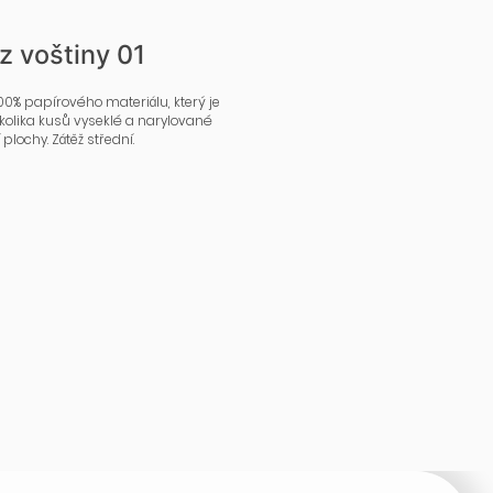
z voštiny 01
100% papírového materiálu, který je
ěkolika kusů vyseklé a narylované
plochy. Zátěž střední.