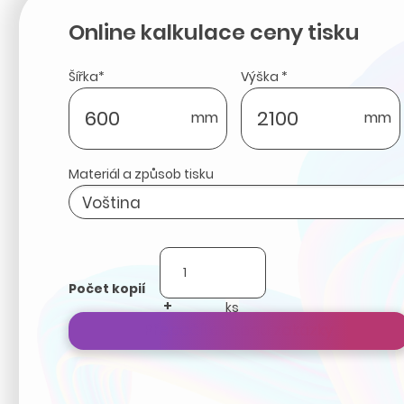
Online kalkulace ceny tisku
Šířka*
Výška *
mm
mm
Materiál a způsob tisku
Počet kopií
+
-
Přepočítat cenu zakázky