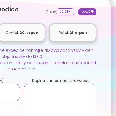
pedice
Ceny
vč. DPH
bez DPH
Čtvrtek
20. srpen
Pátek
21. srpen
é expedice nahrajte tisková data vždy v den
objednávky do 13:00.
 automaticky posunujeme termín na následující
pracovní den.
v)
Doplňující informace pro výrobu