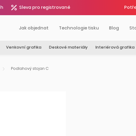
4h
Sleva pro registrované
Potře
Jak objednat
Technologie tisku
Blog
St
Venkovní grafika
Deskové materiály
Interiérová grafika
Podlahový stojan C