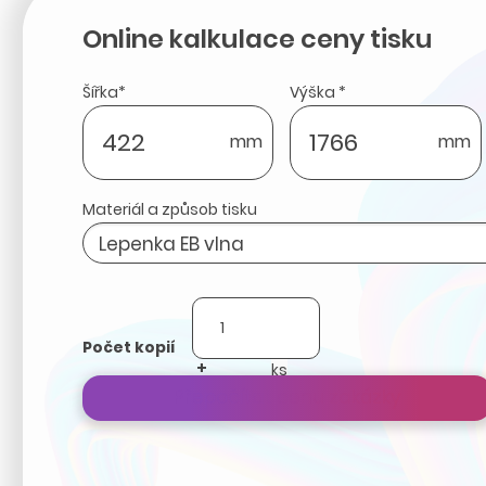
Online kalkulace ceny tisku
Šířka*
Výška *
mm
mm
Materiál a způsob tisku
Počet kopií
+
-
Přepočítat cenu zakázky