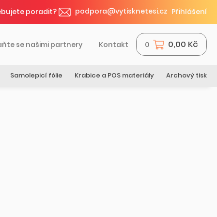
podpora@vytisknetesi.cz
bujete poradit?
Přihlášení
0,00 Kč
aňte se našimi partnery
Kontakt
0
Samolepicí fólie
Krabice a POS materiály
Archový tisk