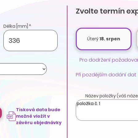
Zvolte termín ex
Délka [mm] *
Úterý
18. srpen
Pro dodržení požadovan
Při pozdějším dodání dat
Název položky (váš náze
Tisková data bude
možné vložit v
závěru objednávky