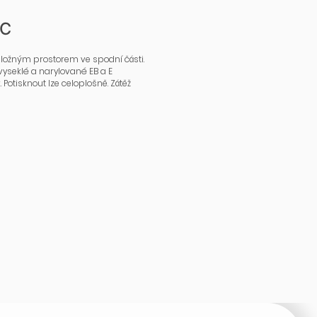
 C
ložným prostorem ve spodní části.
 vyseklé a narylované EB a E
Potisknout lze celoplošně. Zátěž