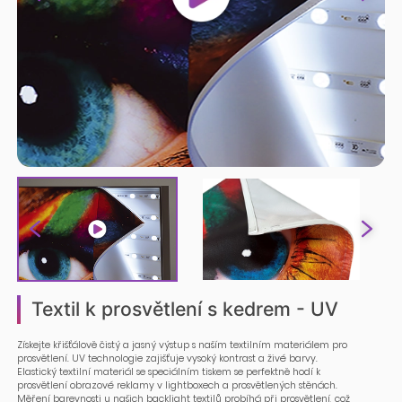
Textil k prosvětlení s kedrem - UV
Získejte křišťálově čistý a jasný výstup s naším textilním materiálem pro
prosvětlení. UV technologie zajišťuje vysoký kontrast a živé barvy.
Elastický textilní materiál se speciálním tiskem se perfektně hodí k
prosvětlení obrazové reklamy v lightboxech a prosvětlených stěnách.
Měření barevnosti u našich backlight textilů probíhá při prosvětlení, což