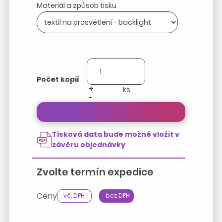
Materiál a způsob tisku
Počet kopií
+
-
Přepočítat cenu zakázky
Tisková data bude možné vložit v
závěru objednávky
Zvolte termín expedice
Ceny
vč. DPH
bez DPH