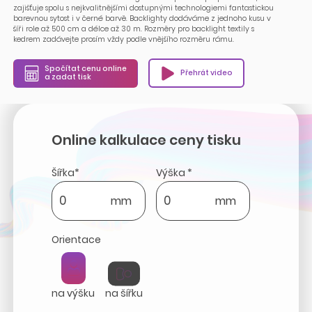
zajišťuje spolu s nejkvalitnějšími dostupnými technologiemi fantastickou
barevnou sytost i v černé barvě. Backlighty dodáváme z jednoho kusu v
šíři role až 500 cm a délce až 30 m. Rozměry pro backlight textily s
kedrem zadávejte prosím vždy podle vnějšího rozměru rámu.
Spočítat cenu online
Přehrát video
a zadat tisk
Online kalkulace ceny tisku
Šířka*
Výška *
mm
mm
Orientace
na výšku
na šířku