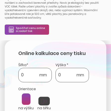
rozlišení a zachovává barevnost předlohy. Navíc je ekologický bez použití
VOC látek. Podle určení plachty si zvolíte způsob dokončení -
vysokofrekvenční zpevnění okrajů, oka, nebo vypínací systém. Maximální
šíře potiskované role je 500 cm, větší plachty jsou panelovány a
vysokofrekvenčně svařovány.
Spočítat cenu online
a zadat tisk
Online kalkulace ceny tisku
Šířka*
Výška *
mm
mm
Orientace
na výšku
na šířku