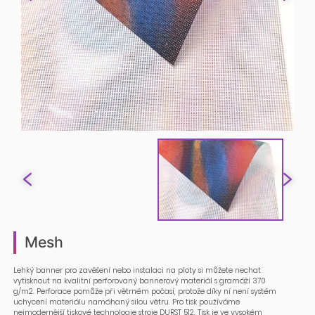
Mesh
Lehký banner pro zavěšení nebo instalaci na ploty si můžete nechat
vytisknout na kvalitní perforovaný bannerový materiál s gramáží 370
g/m2. Perforace pomůže při větrném počasí, protože díky ní není systém
uchycení materiálu namáhaný silou větru. Pro tisk používáme
nejmodernější tiskové technologie stroje DURST 512. Tisk je ve vysokém