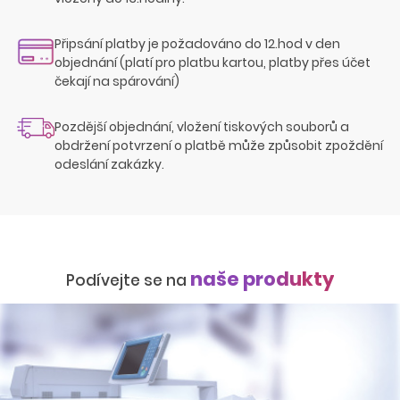
Připsání platby je požadováno do 12.hod v den
objednání (platí pro platbu kartou, platby přes účet
čekají na spárování)
Pozdější objednání, vložení tiskových souborů a
obdržení potvrzení o platbě může způsobit zpoždění
odeslání zakázky.
naše produkty
Podívejte se na