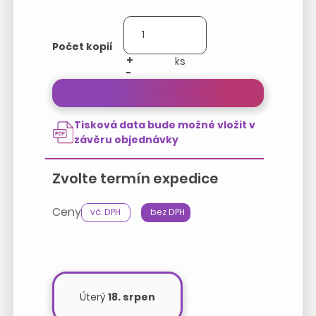
Počet kopií
+
-
Přepočítat cenu zakázky
Tisková data bude možné vložit v
závěru objednávky
Zvolte termín expedice
Ceny
vč. DPH
bez DPH
Úterý
18. srpen