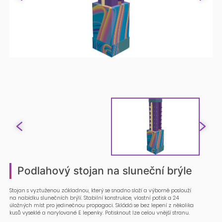
Podlahový stojan na sluneční brýle
Stojan s vyztuženou základnou, který se snadno složí a výborně poslouží
na nabídku slunečních brýlí. Stabilní konstrukce, vlastní potisk a 24
úložných míst pro jedinečnou propagaci. Skládá se bez lepení z několika
kusů vyseklé a narylované E lepenky. Potisknout lze celou vnější stranu.