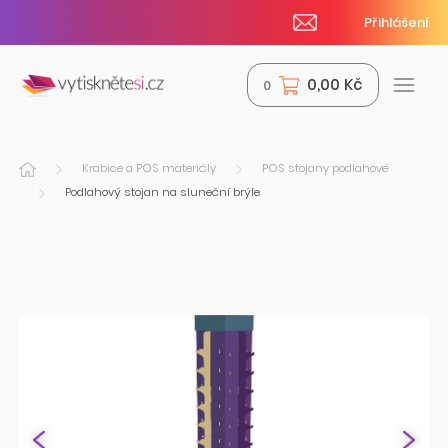
Přihlášení
0,00 Kč
0
Krabice a POS materiály
POS stojany podlahové
Podlahový stojan na sluneční brýle