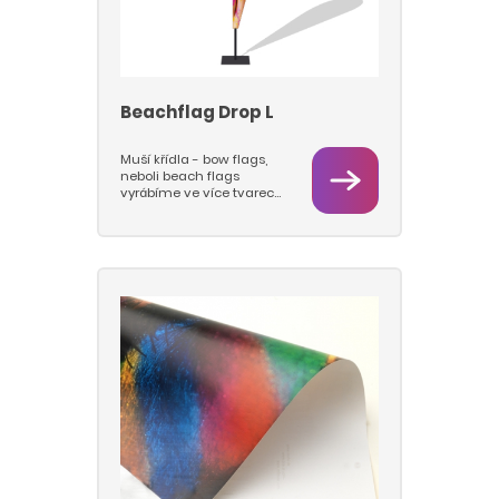
Beachflag Drop L
Muší křídla - bow flags,
neboli beach flags
vyrábíme ve více tvarech
a velikostech M a L.
Vlajkovou část tiskneme
sublimačním tiskem na
vlajkovinu 115 g/m2, takže
barvy jsou hluboké a
pestré a vlajky se dají
prát. Pro beach flagy
používáme pruty nejvyšší
kvality a pevnosti a
podstavy s rotátory, které
jsou pevné a stabilní a u
kterách se prut s vlajkou
otáčí na ložisku. Nabízíme
tyto typy podstav: deska,
jehla, kříž.