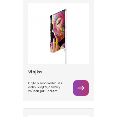
vhodné pro přímý potisk.
Interiérové i venkovní
dekorace vám tak vydrží
opravdu dlouho. Desky
řežeme také tvarově a je
možné je i ohýbat.
Materiál je vhodný pro
firemní štíty, cedule, a
další dlouhodobé
reklamní nosiče.
Vlajka
Dejte o sobě vědět už z
dálky. Vlajka je skvělý
způsob, jak upoutat
pozornost. U nás vám je
rádi natiskneme
sublimačním přímým
tiskem. Ten zajistí průtisk
na obě strany vlajkoviny
a probarvení vlákna.