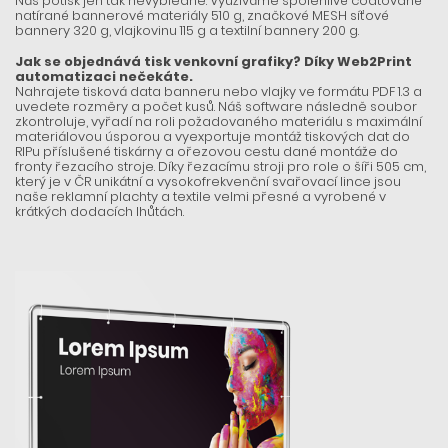
Náš potisk jen tak nevybledne. Využíváme spolehlivé coatované
natírané bannerové materiály 510 g, značkové MESH síťové
bannery 320 g, vlajkovinu 115 g a textilní bannery 200 g.
Jak se objednává tisk venkovní grafiky? Díky Web2Print
automatizaci nečekáte.
Nahrajete tisková data banneru nebo vlajky ve formátu PDF 1.3 a
uvedete rozměry a počet kusů. Náš software následně soubor
zkontroluje, vyřadí na roli požadovaného materiálu s maximální
materiálovou úsporou a vyexportuje montáž tiskových dat do
RIPu příslušené tiskárny a ořezovou cestu dané montáže do
fronty řezacího stroje. Díky řezacímu stroji pro role o šíři 505 cm,
který je v ČR unikátní a vysokofrekvenční svařovací lince jsou
naše reklamní plachty a textile velmi přesné a vyrobené v
krátkých dodacích lhůtách.