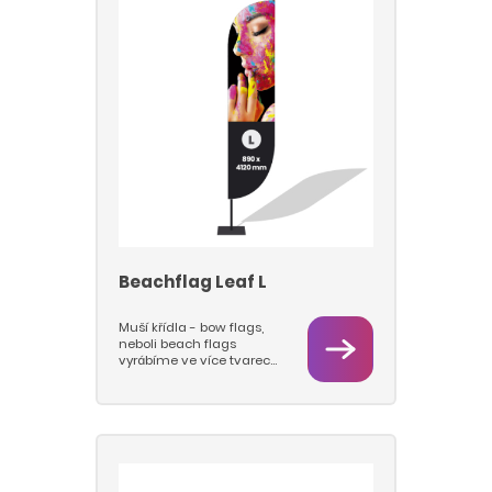
Vlajka tištěná přímým
tiskem má intenzivní
barevnost z obou stran
motivu - z líce i rubu a
poměr barevné intenzity
lícové i barevné strany je
přibližně 95/90%. To se
hodí při pověšení na
stožáry nebo jiném
uchycení v prostoru a
viditelnosti z obou stran.
VÝŠKU TUNÝLKU šijeme
klasicky 5cm v plochém
stavu, pokud budete mít
zájem o jiný rozměr
tunýlku, napište nám to
prosím do poznámky.
Beachflag Leaf L
Muší křídla - bow flags,
neboli beach flags
vyrábíme ve více tvarech
a velikostech M a L.
Vlajkovou část tiskneme
sublimačním tiskem na
vlajkovinu 115 g/m2, takže
barvy jsou hluboké a
pestré a vlajky se dají
prát. Pro beach flagy