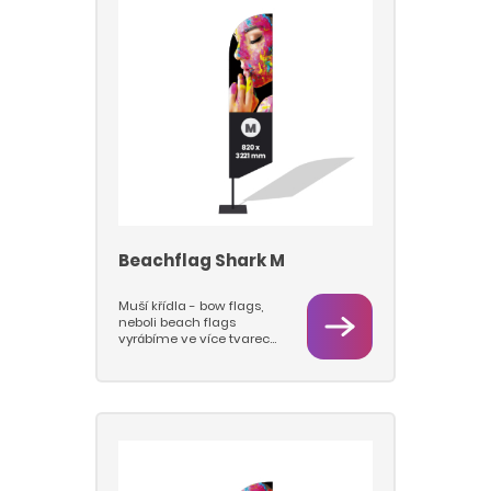
používáme pruty nejvyšší
kvality a pevnosti a
podstavy s rotátory, které
jsou pevné a stabilní a u
kterách se prut s vlajkou
otáčí na ložisku. Nabízíme
tyto typy podstav: deska,
jehla, kříž.
Beachflag Shark M
Muší křídla - bow flags,
neboli beach flags
vyrábíme ve více tvarech
a velikostech M a L.
Vlajkovou část tiskneme
sublimačním tiskem na
vlajkovinu 115 g/m2, takže
barvy jsou hluboké a
pestré a vlajky se dají
prát. Pro beach flagy
používáme pruty nejvyšší
kvality a pevnosti a