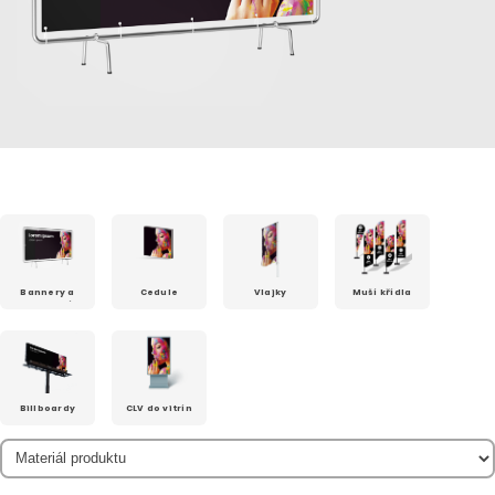
Bannery a
Cedule
Vlajky
Muší křídla
reklamní
plachty
Billboardy
CLV do vitrín