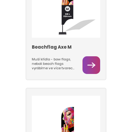
tyto typy podstav: deska,
jehla, kříž.
Beachflag Axe M
Muší křídla - bow flags,
neboli beach flags
vyrábíme ve více tvarech
a velikostech M a L.
Vlajkovou část tiskneme
sublimačním tiskem na
vlajkovinu 115 g/m2, takže
barvy jsou hluboké a
pestré a vlajky se dají
prát. Pro beach flagy
používáme pruty nejvyšší
kvality a pevnosti a
podstavy s rotátory, které
jsou pevné a stabilní a u
kterách se prut s vlajkou
otáčí na ložisku. Nabízíme
tyto typy podstav: deska,