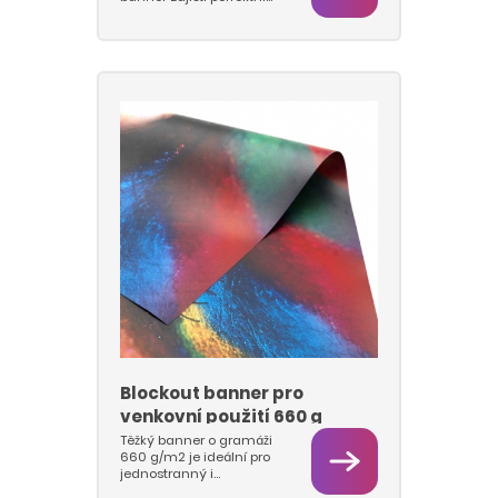
viditelnost za všech
podmínek. Dvě vrstvy
inkoustu v jednom
průchodu a kalibrace při
průsvitu pomocí systému
BARBIERI zaručují zářivé
barvy, které neztratí
intenzitu ani v noci.
Ideální řešení dodáváme
především pro totemy,
pylony nebo fasády
obchodních center.
Výsledkem je
profesionální dojem a
silný vizuální efekt, který
zaujme ve dne i po
setmění.
Blockout banner pro
venkovní použití 660 g
Těžký banner o gramáži
660 g/m2 je ideální pro
jednostranný i
oboustranný tisk tam,