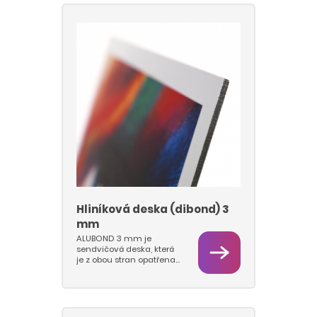
3050 mm. Desky pak
strojně rozřezáváme na
frézce nebo řezacích
stolech ZUND
automaticky na
požadované formáty
nebo tvary.
Hliníková deska (dibond) 3
mm
ALUBOND 3 mm je
sendvičová deska, která
je z obou stran opatřena
hliníkovým plechem.
Používáme desky s
tloušťkou plechu 0,21
mm. Desky jsou
lakované na bílo a