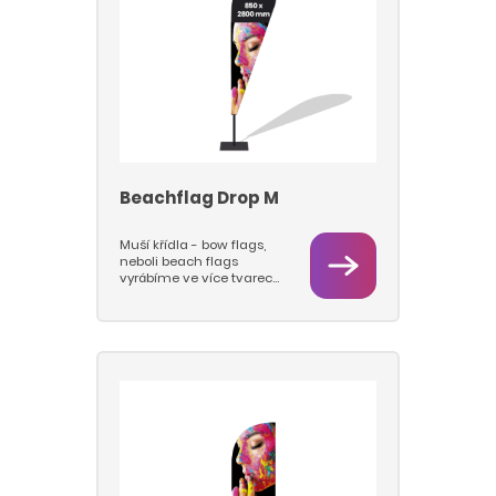
kterách se prut s vlajkou
otáčí na ložisku. Nabízíme
tyto typy podstav: deska,
jehla, kříž.
Beachflag Drop M
Muší křídla - bow flags,
neboli beach flags
vyrábíme ve více tvarech
a velikostech M a L.
Vlajkovou část tiskneme
sublimačním tiskem na
vlajkovinu 115 g/m2, takže
barvy jsou hluboké a
pestré a vlajky se dají
prát. Pro beach flagy
používáme pruty nejvyšší
kvality a pevnosti a
podstavy s rotátory, které
jsou pevné a stabilní a u
kterách se prut s vlajkou
otáčí na ložisku. Nabízíme