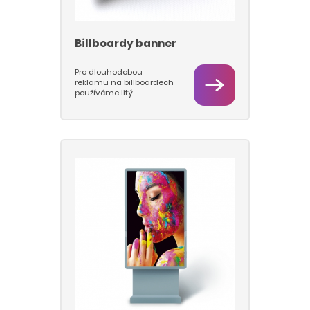
Billboardy banner
Pro dlouhodobou
reklamu na billboardech
používáme litý
bannerový materiál s
gramáží 510 g/m2.
Rozměr grafiky je 5100 x
2400 mm. Obvyklé
dokončovací zpracování
je zpevnění okrajů a oka
po 30 cm.