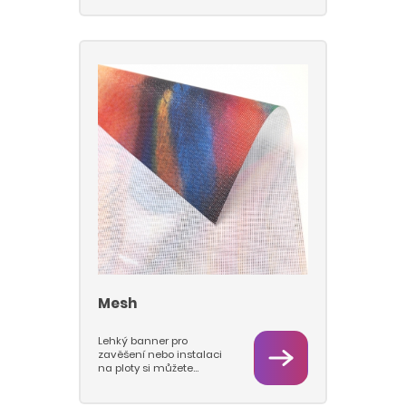
kde je potřeba zabránit
průsvitu světla nebo
slunce. Pro upnutí
banneru je nutné zvolit
pružný systém, například
z gumo-lan, aby
působením silného
proudění vzduchu
nedošlo ke zničení
materiálu. Při silném
větru je doporučeno
takové exteriérové prvky,
stejně jako textilní vlajky,
svěsit dolů nebo dočasně
demontovat.
Mesh
Lehký banner pro
zavěšení nebo instalaci
na ploty si můžete
nechat vytisknout na
kvalitní perforovaný