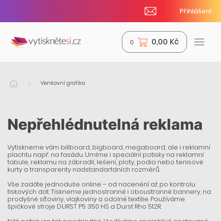
Přihlášení
0,00 Kč
0
Venkovní grafika
Nepřehlédnutelná reklama
Vytiskneme vám billboard, bigboard, megaboard, ale i reklamní
plachtu např. na fasádu. Umíme i speciální potisky na reklamní
tabule, reklamu na zábradlí, lešení, ploty, podia nebo tenisové
kurty a transparenty nadstandartdních rozměrů.
Vše zadáte jednoduše online – od nacenění až po kontrolu
tiskových dat. Tiskneme jednostranné i oboustranné bannery, na
prodyšné síťoviny, vlajkoviny a odolné textilie. Používáme
špičkové stroje DURST P5 350 HS a Durst Rho 512R.