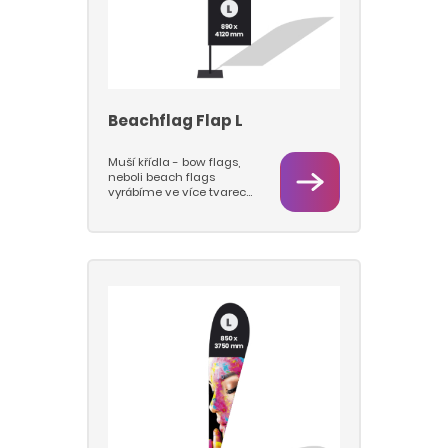
Beachflag Flap L
Muší křídla - bow flags,
neboli beach flags
vyrábíme ve více tvarech
a velikostech M a L.
Vlajkovou část tiskneme
sublimačním tiskem na
vlajkovinu 115 g/m2, takže
barvy jsou hluboké a
pestré a vlajky se dají
prát. Pro beach flagy
používáme pruty nejvyšší
kvality a pevnosti a
podstavy s rotátory, které
jsou pevné a stabilní a u
kterách se prut s vlajkou
otáčí na ložisku. Nabízíme
tyto typy podstav: deska,
jehla, kříž.