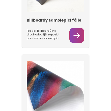
Billboardy samolepící fólie
Pro tisk billboardů na
dlouhodobější expozici
používáme samolepící
fólii bez i s laminací.
Rozměr grafiky je 5100 x
2400 mm. Billboard je
tištěn ve čtyřech svislých
pásech o šíři 1275 mm s
přelepem 1 cm. Pokud je
požadovaná doba
životnosti reklamní
plochy delší než 6
měsíců, doporučujeme
použít laminaci.