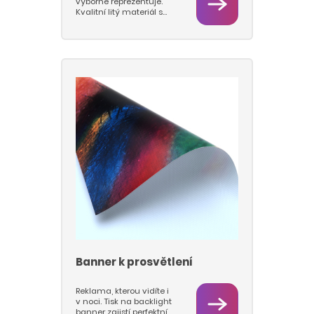
výborně reprezentuje.
Kvalitní litý materiál s
gramáží 510 g/m2, vysoké
rozlišení tisku a precizní
barvy – to je banner, který
funguje jako venkovní i
vnitřní reklama a také
jako součást výstavního
systému. Tiskneme bez
rozpouštědel, s ohledem
na životní prostředí, na
špičkové technologii
stroje DURST RHO 512R.
Zvolte si zakončení podle
použití: vysokofrekvenčně
zpevněné okraje, kovová
oka, tunýlky, apod.
Maximální šíře role
materiálu je 500 cm,
větší plachty jsou
panelovány a
vysokofrekvenčně
svařovány.
Banner k prosvětlení
Reklama, kterou vidíte i
v noci. Tisk na backlight
banner zajistí perfektní