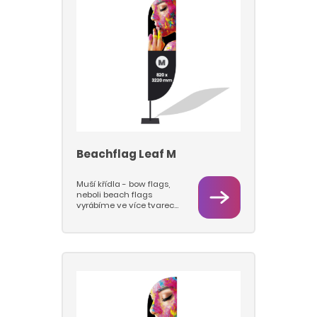
podstavy s rotátory, které
jsou pevné a stabilní a u
kterách se prut s vlajkou
otáčí na ložisku. Nabízíme
tyto typy podstav: deska,
jehla, kříž.
Beachflag Leaf M
Muší křídla - bow flags,
neboli beach flags
vyrábíme ve více tvarech
a velikostech M a L.
Vlajkovou část tiskneme
sublimačním tiskem na
vlajkovinu 115 g/m2, takže
barvy jsou hluboké a
pestré a vlajky se dají
prát. Pro beach flagy
používáme pruty nejvyšší
kvality a pevnosti a
podstavy s rotátory, které