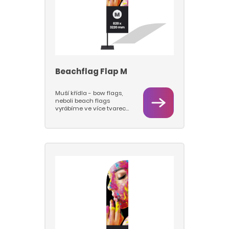
jehla, kříž.
Beachflag Flap M
Muší křídla - bow flags,
neboli beach flags
vyrábíme ve více tvarech
a velikostech M a L.
Vlajkovou část tiskneme
sublimačním tiskem na
vlajkovinu 115 g/m2, takže
barvy jsou hluboké a
pestré a vlajky se dají
prát. Pro beach flagy
používáme pruty nejvyšší
kvality a pevnosti a
podstavy s rotátory, které
jsou pevné a stabilní a u
kterách se prut s vlajkou
otáčí na ložisku. Nabízíme
tyto typy podstav: deska,
jehla, kříž.