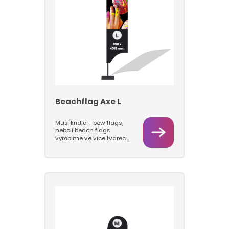
jsou pevné a stabilní a u
kterách se prut s vlajkou
otáčí na ložisku. Nabízíme
tyto typy podstav: deska,
jehla, kříž.
Beachflag Axe L
Muší křídla - bow flags,
neboli beach flags
vyrábíme ve více tvarech
a velikostech M a L.
Vlajkovou část tiskneme
sublimačním tiskem na
vlajkovinu 115 g/m2, takže
barvy jsou hluboké a
pestré a vlajky se dají
prát. Pro beach flagy
používáme pruty nejvyšší
kvality a pevnosti a
podstavy s rotátory, které
jsou pevné a stabilní a u