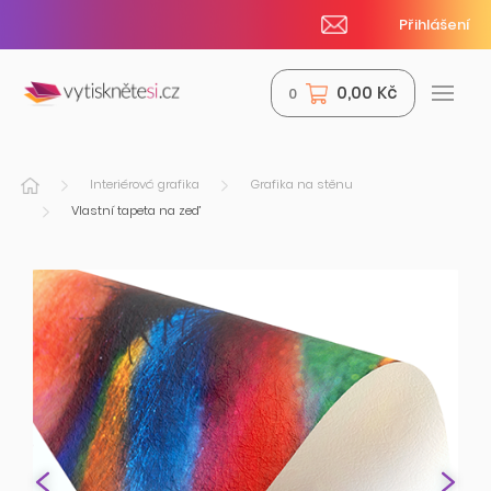
Přihlášení
0,00 Kč
0
Interiérová grafika
Grafika na stěnu
Vlastní tapeta na zeď