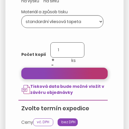
na výšku
na šířku
Materiál a způsob tisku
Počet kopií
+
-
Přepočítat cenu zakázky
Tisková data bude možné vložit v
závěru objednávky
Zvolte termín expedice
Ceny
vč. DPH
bez DPH