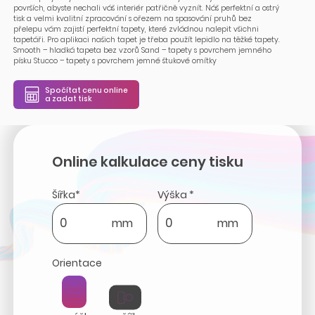
površích, abyste nechali váš interiér patřičně vyznít. Náš perfektní a ostrý
tisk a velmi kvalitní zpracování s ořezem na spasování pruhů bez
přelepu vám zajistí perfektní tapety, které zvládnou nalepit všichni
tapetáři. Pro aplikaci našich tapet je třeba použít lepidlo na těžké tapety.
Smooth – hladká tapeta bez vzorů Sand – tapety s povrchem jemného
písku Stucco – tapety s povrchem jemné štukové omítky
Spočítat cenu online
a zadat tisk
Online kalkulace ceny tisku
Šířka*
Výška *
mm
mm
Orientace