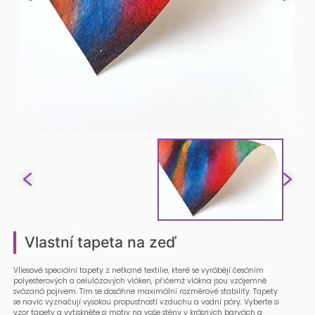
Vlastní tapeta na zeď
Vliesové speciální tapety z netkané textilie, které se vyrábějí česáním
polyesterových a celulózových vláken, přičemž vlákna jsou vzájemně
svázaná pojivem. Tím se dosáhne maximální rozměrové stability. Tapety
se navíc vyznačují vysokou propustností vzduchu a vodní páry. Vyberte si
vzor tapety a vytiskněte si motiv na vaše stěny v krásných barvách a