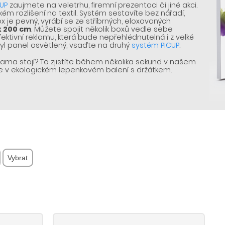
UP
zaujmete na veletrhu, firemní prezentaci či jiné akci.
ém rozlišení na textil. Systém sestavíte bez nářadí,
 je pevný, vyrábí se ze stříbrných, eloxovaných
x 200 cm
. Můžete spojit několik boxů vedle sebe
ektivní reklamu, která bude nepřehlédnutelná i z velké
byl panel osvětlený, vsaďte na druhý
systém PICUP
.
eklama stojí? To zjistíte během několika sekund v našem
 v ekologickém lepenkovém balení s držátkem.