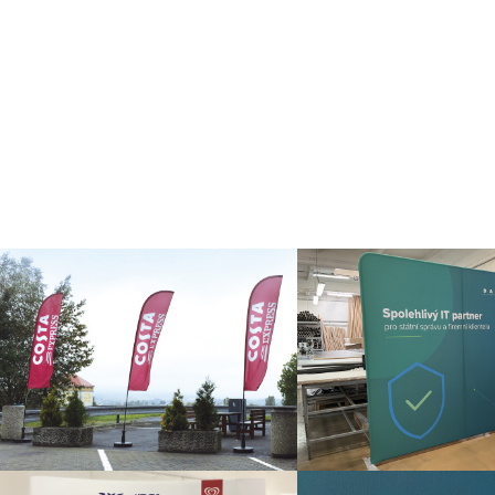
rozkládací základny (výška rámu +
2 cm), hloubka jen 80 mm.
Konstrukce umožňuje nekonečné
spojení více rámů, díky kterému
vytvoříte nepřehlédnutelnou
stěnu. Montáž zvládnete bez
nářadí díky inovativnímu
zacvakávacímu systému - jen 7
dílů. Váha panelu přibližně jen 9,5
kg. Reklamu rozzáří plug&play
světelná technologie s vysoce
efektivními LED moduly. LEDUP
dostanete v ekologickém
lepenkovém balení s držátkem.
Chcete vidět jak se panel skládá?
Podívejte se na video -
https://www.youtube.com/watch
v=V8BO8LvoOUI