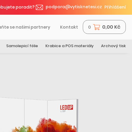
podpora@vytisknetesi.cz
bujete poradit?
Přihlášení
0,00 Kč
aňte se našimi partnery
Kontakt
0
Samolepicí fólie
Krabice a POS materiály
Archový tisk