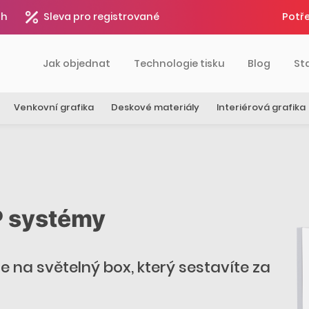
4h
Sleva pro registrované
Potře
Jak objednat
Technologie tisku
Blog
St
Venkovní grafika
Deskové materiály
Interiérová grafika
P systémy
 na světelný box, který sestavíte za