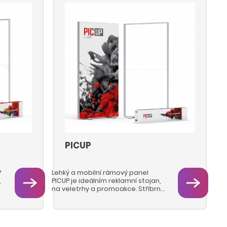
PICUP
P
Lehký a mobilní rámový panel
,
PICUP je ideálním reklamní stojan,
na veletrhy a promoakce. Stříbrné
eloxované hliníkové profily lehce
spojíte konektory a jednoduše
sestavíte bez nářadí díky
inovativnímu zacvakávacímu