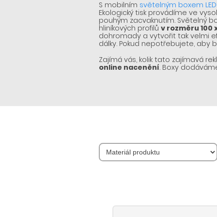
S mobilním
světelným boxem LED
Ekologický tisk provádíme ve vysok
pouhým zacvaknutím. Světelný box
hliníkových profilů
v rozměru 100 
dohromady a vytvořit tak velmi ef
dálky. Pokud nepotřebujete, aby 
Zajímá vás, kolik tato zajímavá r
online nacenění
. Boxy dodáváme