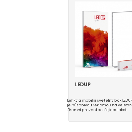
LEDUP
Lehký a mobilní světelný box LEDU
je působivou reklamou na veletrh
firemní prezentaci či jinou akci.
Rám tvoří stříbrné eloxované
hliníkové profily s odlitými
hliníkovými konektory. Rozměry
jsou 100 x 200 cm včetně