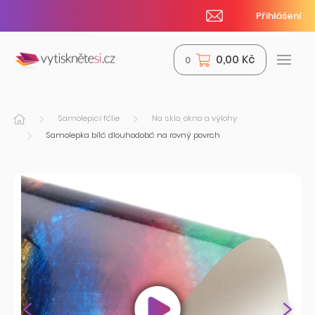
Přihlášení
0,00 Kč
0
Samolepicí fólie
Na sklo, okna a výlohy
Samolepka bílá dlouhodobá na rovný povrch