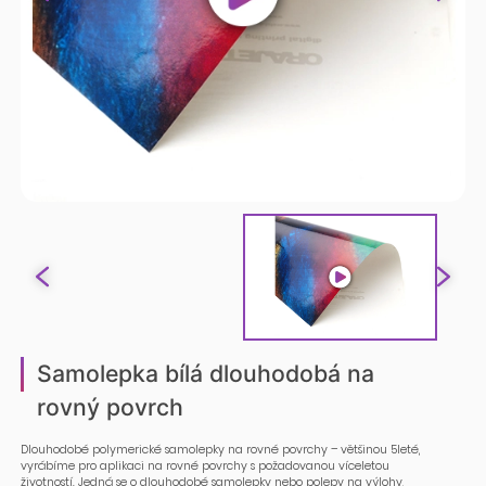
Samolepka bílá dlouhodobá na
rovný povrch
Dlouhodobé polymerické samolepky na rovné povrchy – většinou 5leté,
vyrábíme pro aplikaci na rovné povrchy s požadovanou víceletou
životností. Jedná se o dlouhodobé samolepky nebo polepy na výlohy,