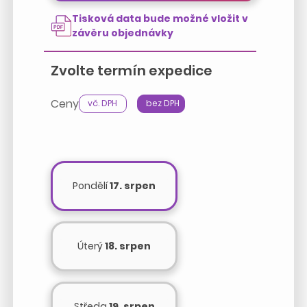
Tisková data bude možné vložit v
závěru objednávky
Zvolte termín expedice
Ceny
vč. DPH
bez DPH
Pondělí
17. srpen
Úterý
18. srpen
Středa
19. srpen