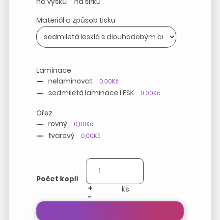
na výšku
na šířku
Materiál a způsob tisku
Laminace
nelaminovat
0,00Kč
sedmiletá laminace LESK
0,00Kč
Ořez
rovný
0,00Kč
tvarový
0,00Kč
Počet kopií
+
-
Přepočítat cenu zakázky