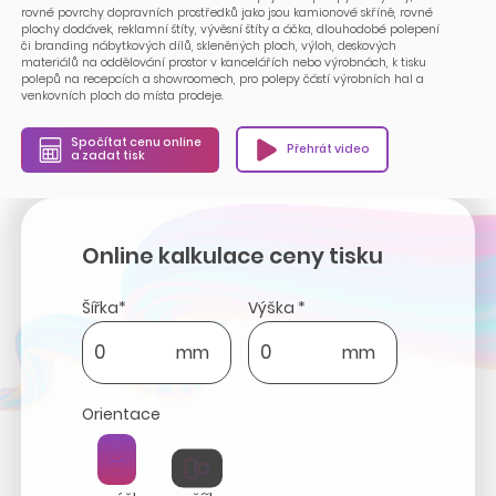
rovné povrchy dopravních prostředků jako jsou kamionové skříně, rovné
plochy dodávek, reklamní štíty, vývěsní štíty a áčka, dlouhodobé polepení
či branding nábytkových dílů, skleněných ploch, výloh, deskových
materiálů na oddělování prostor v kancelářích nebo výrobnách, k tisku
polepů na recepcích a showroomech, pro polepy částí výrobních hal a
venkovních ploch do místa prodeje.
Spočítat cenu online
Přehrát video
a zadat tisk
Online kalkulace ceny tisku
Šířka*
Výška *
mm
mm
Orientace