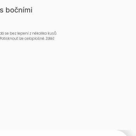
 s bočními
dá se bez lepení z několika kusů
Potisknout lze celoplošně. Zátěž