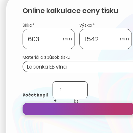
Online kalkulace ceny tisku
Šířka*
Výška *
mm
mm
Materiál a způsob tisku
Počet kopií
+
-
Přepočítat cenu zakázky