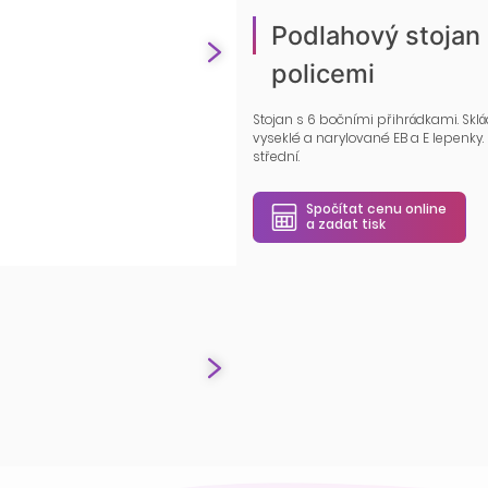
Podlahový stojan
policemi
Stojan s 6 bočními přihrádkami. Sklá
vyseklé a narylované EB a E lepenky. 
střední.
Spočítat cenu online
a zadat tisk