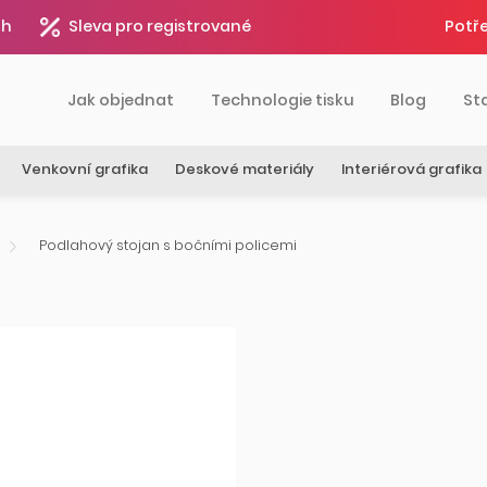
4h
Sleva pro registrované
Potře
Jak objednat
Technologie tisku
Blog
St
Venkovní grafika
Deskové materiály
Interiérová grafika
Podlahový stojan s bočními policemi