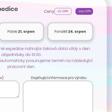
pedice
Ceny
vč. DPH
bez DPH
Pátek
21. srpen
Pondělí
24. srpen
é expedice nahrajte tisková data vždy v den
objednávky do 13:00.
 automaticky posunujeme termín na následující
pracovní den.
v)
Doplňující informace pro výrobu