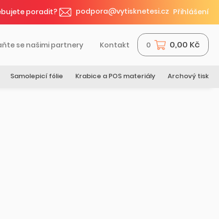
podpora@vytisknetesi.cz
bujete poradit?
Přihlášení
0,00 Kč
aňte se našimi partnery
Kontakt
0
Samolepicí fólie
Krabice a POS materiály
Archový tisk