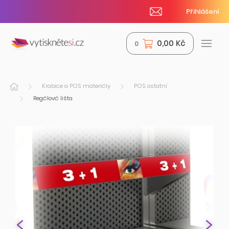
Přihlášení
0,00 Kč
0
Krabice a POS materiály
POS ostatní
Regálová lišta