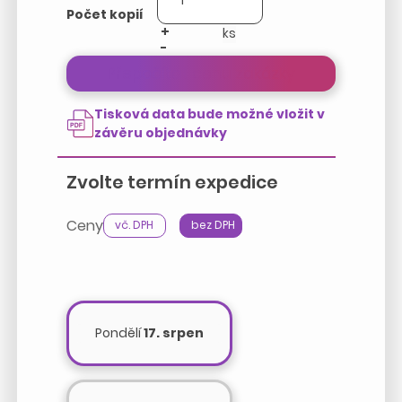
Počet kopií
+
-
Přepočítat cenu zakázky
Tisková data bude možné vložit v
závěru objednávky
Zvolte termín expedice
Ceny
vč. DPH
bez DPH
Pondělí
17. srpen