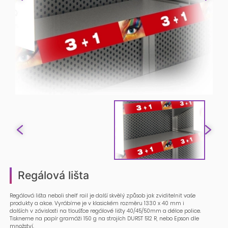
Regálová lišta
Regálová lišta neboli shelf rail je další skvělý způsob jak zviditelnit vaše
produkty a akce. Vyrábíme je v klasickém rozměru 1330 x 40 mm i
dalších v závislosti na tloušťce regálové lišty 40/45/50mm a délce police.
Tiskneme na papír gramáži 150 g na strojích DURST 512 R, nebo Epson dle
množství.