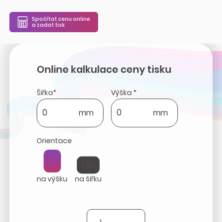
Spočítat cenu online
a zadat tisk
Online kalkulace ceny tisku
Šířka*
Výška *
mm
mm
Orientace
na výšku
na šířku