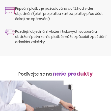
Připsání platby je požadováno do 12.hod v den
objednání (platí pro platbu kartou, platby přes účet
čekají na spárování)
Pozdější objednání, vložení tiskových souborů a
obdržení potvrzení o platbě může způsobit zpoždění
odeslání zakázky.
naše produkty
Podívejte se na