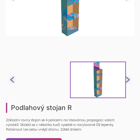
Podlahový stojan R
Základní rovný stojan se 4 policemi na libovolnou propagaci vašich
výrobků. Skládá se z několika kusů vyseklé a narylované EB lepenky.
Potisknout lze celou vnější stranu. Zátěž střední.