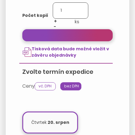
Počet kopií
+
-
Přepočítat cenu zakázky
Tisková data bude možné vložit v
závěru objednávky
Zvolte termín expedice
Ceny
vč. DPH
bez DPH
Čtvrtek
20. srpen