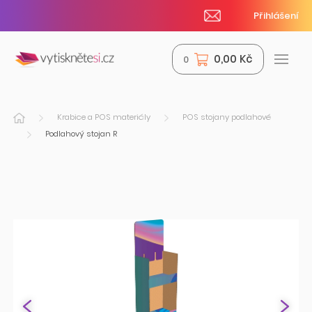
Přihlášení
0,00 Kč
0
Krabice a POS materiály
POS stojany podlahové
Podlahový stojan R