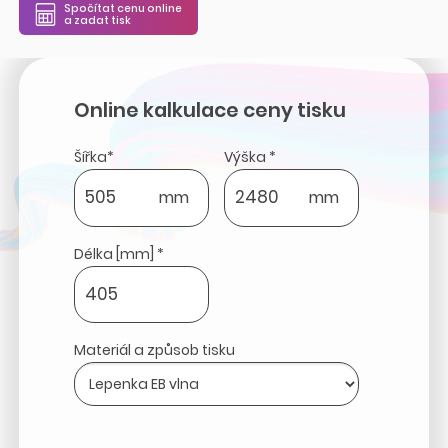
Spočítat cenu online
a zadat tisk
Online kalkulace ceny tisku
Šířka*
Výška *
mm
mm
Délka [mm] *
Materiál a způsob tisku