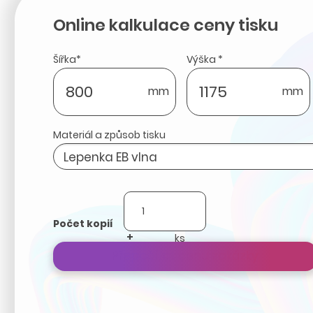
Online kalkulace ceny tisku
Šířka*
Výška *
mm
mm
Materiál a způsob tisku
Počet kopií
+
-
Přepočítat cenu zakázky