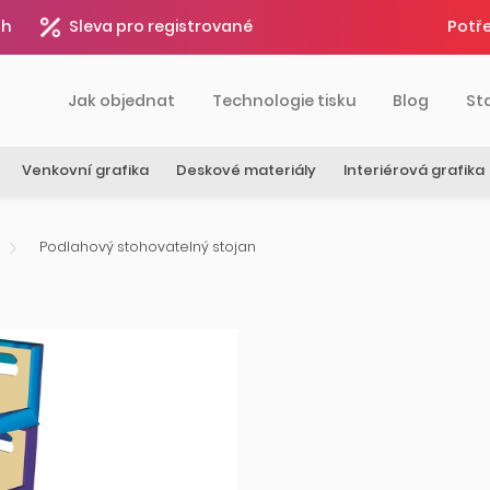
4h
Sleva pro registrované
Potře
Jak objednat
Technologie tisku
Blog
St
Venkovní grafika
Deskové materiály
Interiérová grafika
Podlahový stohovatelný stojan