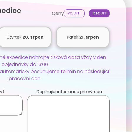
pedice
Ceny
vč. DPH
bez DPH
Čtvrtek
20. srpen
Pátek
21. srpen
é expedice nahrajte tisková data vždy v den
objednávky do 13:00.
 automaticky posunujeme termín na následující
pracovní den.
v)
Doplňující informace pro výrobu