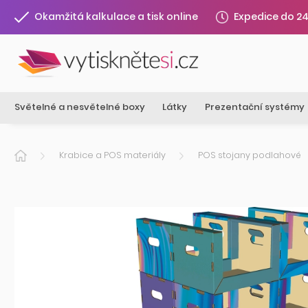
Expedice do 2
Okamžitá kalkulace a tisk online
Světelné a nesvětelné boxy
Látky
Prezentační systémy
Krabice a POS materiály
POS stojany podlahové