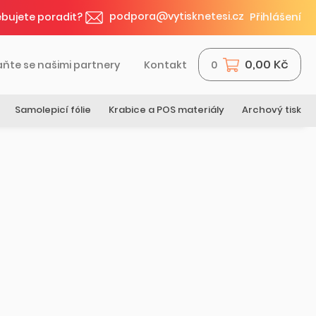
podpora@vytisknetesi.cz
bujete poradit?
Přihlášení
0,00 Kč
aňte se našimi partnery
Kontakt
0
Samolepicí fólie
Krabice a POS materiály
Archový tisk