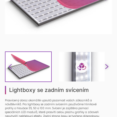
Lightboxy se zadním svícením
Prosvícený obraz okamžitě upoutá pozornost vašich zákazníků a
návštěvníků. Pro lightboxy se zadním svícením používáme hliníkové
profily o hloubce 35, 50 a 100 mm. Svícení je zajištěno pomocí
speciálních LED modulů, které prosvítí celou plochu grafiky a zároveň
nevytváří nežádoucí efekty. Zadní strana boxu je tvořena dibondovou