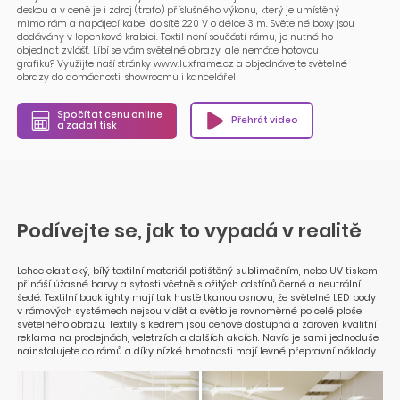
deskou a v ceně je i zdroj (trafo) příslušného výkonu, který je umístěný
mimo rám a napájecí kabel do sítě 220 V o délce 3 m. Světelné boxy jsou
dodávány v lepenkové krabici. Textil není součástí rámu, je nutné ho
objednat zvlášť. Líbí se vám světelné obrazy, ale nemáte hotovou
grafiku? Využijte naší stránky www.luxframe.cz a objednávejte světelné
obrazy do domácnosti, showroomu i kanceláře!
Spočítat cenu online
Přehrát video
a zadat tisk
Podívejte se, jak to vypadá v realitě
Lehce elastický, bílý textilní materiál potištěný sublimačním, nebo UV tiskem
přináší úžasné barvy a sytosti včetně složitých odstínů černé a neutrální
šedé. Textilní backlighty mají tak hustě tkanou osnovu, že světelné LED body
v rámových systémech nejsou vidět a světlo je rovnoměrné po celé ploše
světelného obrazu. Textily s kedrem jsou cenově dostupná a zároveň kvalitní
reklama na prodejnách, veletrzích a dalších akcích. Navíc je sami jednoduše
nainstalujete do rámů a díky nízké hmotnosti mají levné přepravní náklady.