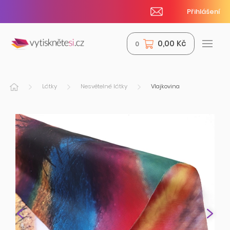
Přihlášení
0,00 Kč
0
Látky
Nesvětelné látky
Vlajkovina