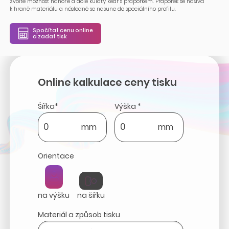
zvolte možnost nahoře a dole kulatý kedr s praporkem. Praporek se našívá
k hraně materiálu a následně se nasune do speciálního profilu.
Spočítat cenu online
a zadat tisk
Online kalkulace ceny tisku
Šířka*
Výška *
mm
mm
Orientace
na výšku
na šířku
Materiál a způsob tisku