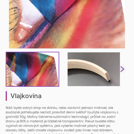
Vlajkovina
Rádi byste zakryli strop na stánku, nebo zaclonili jednací místnost, ale
současně potřebujete nechat prosvítat denní světlo? Využijte vlajkovinu s
gramáží 110g. Motivy tiskneme sublimační technologií, průtisk na zadní
stranu je 80% a materiál je částečně transparentní. Pokud budete látku
vypínat do rámových systému, pak vyberte možnost plochý kedr po
obvodu látky. Jestli chcete vlajkovinu zavěsit jako límec nad stánkem,