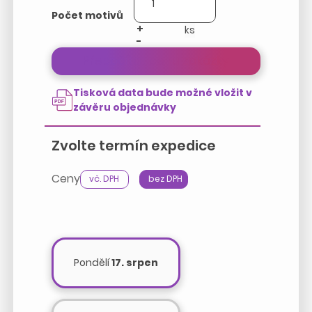
Počet motivů
+
-
Přepočítat cenu zakázky
Tisková data bude možné vložit v
závěru objednávky
Zvolte termín expedice
Ceny
vč. DPH
bez DPH
Pondělí
17. srpen