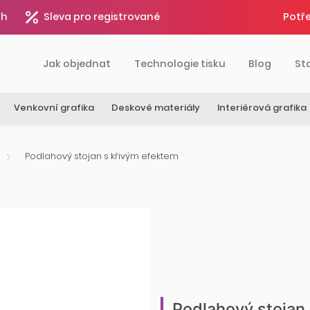
4h
Sleva pro registrované
Potře
Jak objednat
Technologie tisku
Blog
St
Venkovní grafika
Deskové materiály
Interiérová grafika
Podlahový stojan s křivým efektem
Podlahový stojan