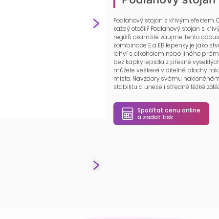
Podlahový stojan s křivým efektem 
každý otočil? Podlahový stojan s kři
regálů okamžitě zaujme. Tento obou
kombinace E a EB lepenky je jako st
lahví s alkoholem nebo jiného prémio
bez kapky lepidla z přesně vyseklých
můžete veškeré viditelné plochy, ta
místa. Navzdory svému nakloněnému
stabilitu a unese i středně těžké zátěž
Spočítat cenu online
a zadat tisk