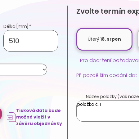
Zvolte termín ex
Délka [mm] *
Úterý
18. srpen
Pro dodržení požadovan
Při pozdějším dodání dat
Název položky (váš náze
Tisková data bude
možné vložit v
závěru objednávky