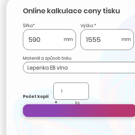
Online kalkulace ceny tisku
Šířka*
Výška *
mm
mm
Materiál a způsob tisku
Počet kopií
+
-
Přepočítat cenu zakázky