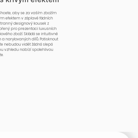
Chcete, aby se za vaším zbožím
vým efektem v záplavě fádních
stranný designový kousek z
vořený pro prezentaci luxusních
vého zboží. Skládá se intuitivně
 a narylovaných dílů. Potisknout
kže nebudou vidět žádná slepá
 vzhledu nabízí spolehlivou
e.