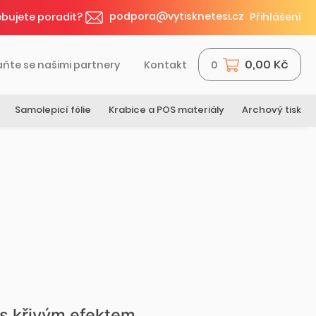
podpora@vytisknetesi.cz
bujete poradit?
Přihlášení
0,00 Kč
aňte se našimi partnery
Kontakt
0
Samolepicí fólie
Krabice a POS materiály
Archový tisk
 s křivým efektem