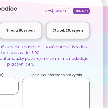
pedice
Ceny
vč. DPH
bez DPH
Středa
19. srpen
Čtvrtek
20. srpen
é expedice nahrajte tisková data vždy v den
objednávky do 13:00.
 automaticky posunujeme termín na následující
pracovní den.
v)
Doplňující informace pro výrobu