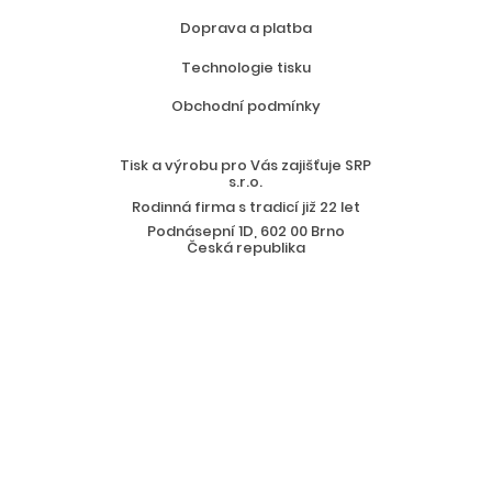
Doprava a platba
Technologie tisku
Obchodní podmínky
Tisk a výrobu pro Vás zajišťuje SRP
s.r.o.
Rodinná firma s tradicí již 22 let
Podnásepní 1D, 602 00 Brno
Česká republika
Staňte se našimi partnery
Blog