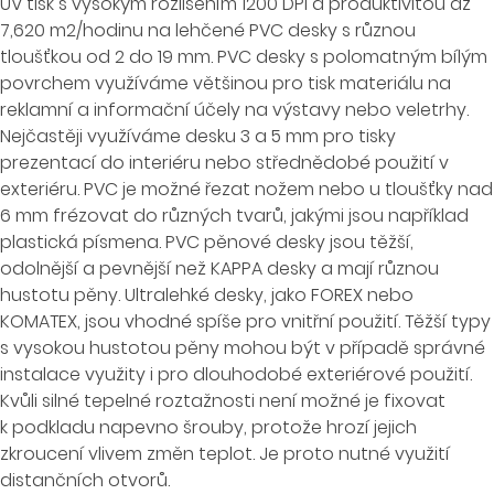
UV tisk s vysokým rozlišením 1200 DPI a produktivitou až
7,620 m2/hodinu na lehčené PVC desky s různou
tloušťkou od 2 do 19 mm. PVC desky s polomatným bílým
povrchem využíváme většinou pro tisk materiálu na
reklamní a informační účely na výstavy nebo veletrhy.
Nejčastěji využíváme desku 3 a 5 mm pro tisky
prezentací do interiéru nebo střednědobé použití v
exteriéru. PVC je možné řezat nožem nebo u tloušťky nad
6 mm frézovat do různých tvarů, jakými jsou například
plastická písmena. PVC pěnové desky jsou těžší,
odolnější a pevnější než KAPPA desky a mají různou
hustotu pěny. Ultralehké desky, jako FOREX nebo
KOMATEX, jsou vhodné spíše pro vnitřní použití. Těžší typy
s vysokou hustotou pěny mohou být v případě správné
instalace využity i pro dlouhodobé exteriérové použití.
Kvůli silné tepelné roztažnosti není možné je fixovat
k podkladu napevno šrouby, protože hrozí jejich
zkroucení vlivem změn teplot. Je proto nutné využití
distančních otvorů.