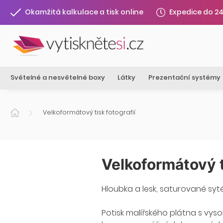
Expedice do 2
Okamžitá kalkulace a tisk online
Světelné a nesvětelné boxy
Látky
Prezentační systémy
Velkoformátový tisk fotografií
Velkoformátový t
Hloubka a lesk, saturované sy
Potisk malířského plátna s vys