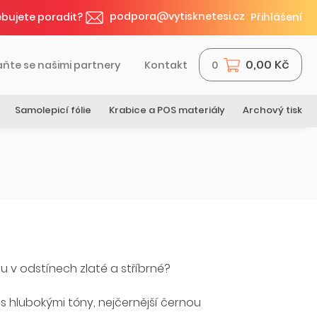
podpora@vytisknetesi.cz
bujete poradit?
Přihlášení
0,00 Kč
aňte se našimi partnery
Kontakt
0
Samolepicí fólie
Krabice a POS materiály
Archový tisk
 v odstínech zlaté a stříbrné?
s hlubokými tóny, nejčernější černou