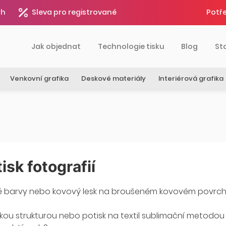
4h
Sleva pro registrované
Potře
Jak objednat
Technologie tisku
Blog
St
Venkovní grafika
Deskové materiály
Interiérová grafika
isk fotografií
té barvy nebo kovový lesk na broušeném kovovém povrchu
okou strukturou nebo potisk na textil sublimační metodou 