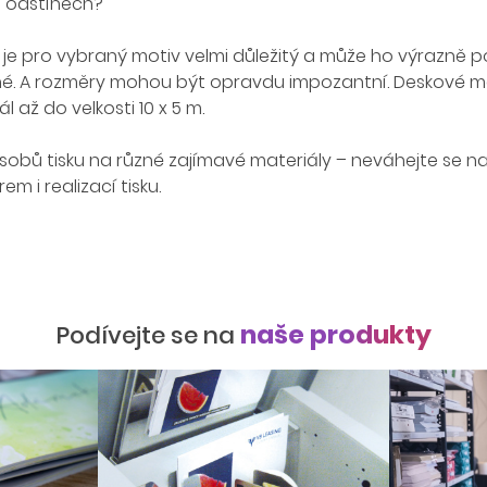
h odstínech?
je pro vybraný motiv velmi důležitý a může ho výrazně pos
é. A rozměry mohou být opravdu impozantní. Deskové mat
l až do velkosti 10 x 5 m.
sobů tisku na různé zajímavé materiály – neváhejte se na
 i realizací tisku.
naše produkty
Podívejte se na